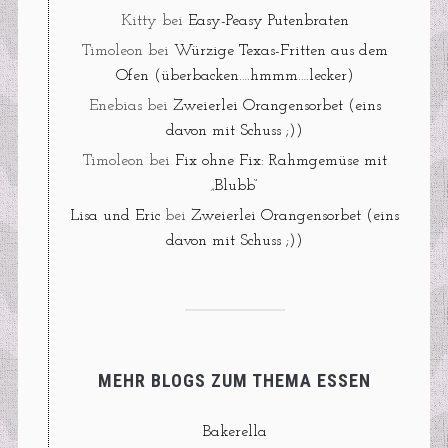
Kitty
bei
Easy-Peasy Putenbraten
Timoleon
bei
Würzige Texas-Fritten aus dem
Ofen (überbacken….hmmm….lecker)
Enebias
bei
Zweierlei Orangensorbet (eins
davon mit Schuss ;))
Timoleon
bei
Fix ohne Fix: Rahmgemüse mit
„Blubb“
Lisa und Eric
bei
Zweierlei Orangensorbet (eins
davon mit Schuss ;))
MEHR BLOGS ZUM THEMA ESSEN
Bakerella