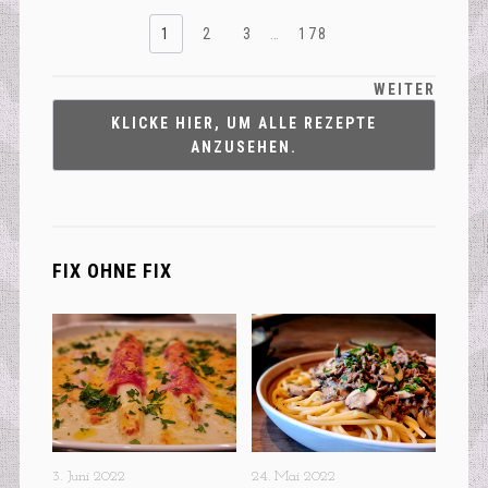
1
2
3
…
178
WEITER
KLICKE HIER, UM ALLE REZEPTE
ANZUSEHEN.
FIX OHNE FIX
3. Juni 2022
24. Mai 2022