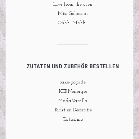
Love from the oven
Miss Golosinas
Ohhh…Mhhh…
ZUTATEN UND ZUBEHÖR BESTELLEN
cake-pops.de
KERNenergie
MadaVanilla
Taart en Decoratie
Tortissimo