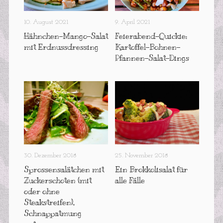
10. August 2021
9. April 2021
Hähnchen-Mango-Salat
Feierabend-Quickie:
mit Erdnussdressing
Kartoffel-Bohnen-
Pfannen-Salat-Dings
30. Dezember 2018
25. November 2018
Sprossensalätchen mit
Ein Brokkolisalat für
Zuckerschoten (mit
alle Fälle
oder ohne
Steakstreifen),
Schnappatmung