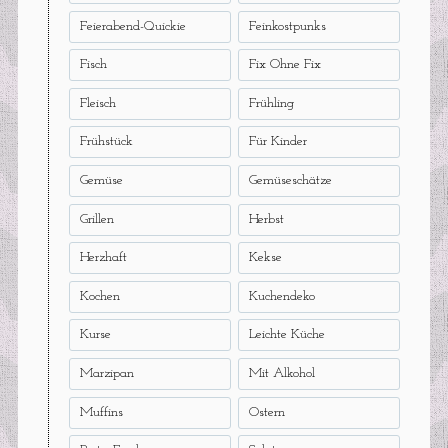
Feierabend-Quickie
Feinkostpunks
Fisch
Fix Ohne Fix
Fleisch
Frühling
Frühstück
Für Kinder
Gemüse
Gemüseschätze
Grillen
Herbst
Herzhaft
Kekse
Kochen
Kuchendeko
Kurse
Leichte Küche
Marzipan
Mit Alkohol
Muffins
Ostern