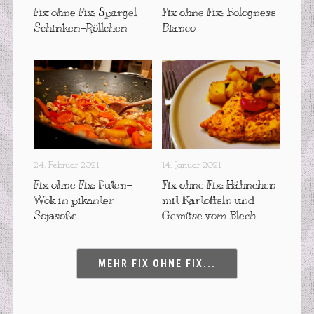
Fix ohne Fix: Spargel-
Fix ohne Fix: Bolognese
Schinken-Röllchen
Bianco
24. Februar 2021
14. Januar 2021
Fix ohne Fix: Puten-
Fix ohne Fix: Hähnchen
Wok in pikanter
mit Kartoffeln und
Sojasoße
Gemüse vom Blech
MEHR FIX OHNE FIX...