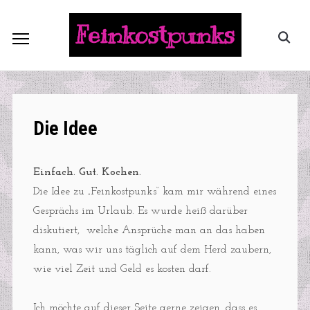
Feinkostpunks
Die Idee
Einfach. Gut. Kochen.
Die Idee zu „Feinkostpunks“ kam mir während eines
Gesprächs im Urlaub. Es wurde heiß darüber
diskutiert, welche Ansprüche man an das haben
kann, was wir uns täglich auf dem Herd zaubern,
wie viel Zeit und Geld es kosten darf.
Ich möchte auf dieser Seite gerne zeigen, dass es