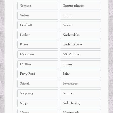
Gemüse
Gemüseschätze
Grillen
Herbst
Herzhaft
Kekse
Kochen
Kuchendeko
Kurse
Leichte Küche
Marzipan
Mit Alkohol
Muffins
Ostern
Party-Food
Salat
Schnell
Schokolade
Shopping
Sommer
Suppe
Valentinstag
Vegan
Vegetarisch