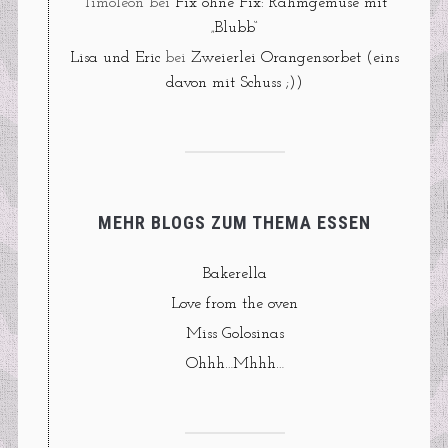
Timoleon
bei
Fix ohne Fix: Rahmgemüse mit
„Blubb“
Lisa und Eric
bei
Zweierlei Orangensorbet (eins
davon mit Schuss ;))
MEHR BLOGS ZUM THEMA ESSEN
Bakerella
Love from the oven
Miss Golosinas
Ohhh…Mhhh…