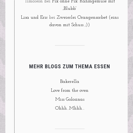
Timoleon
bei
Fix ohne Fix: Rahmgemüse mit
„Blubb“
Lisa und Eric
bei
Zweierlei Orangensorbet (eins
davon mit Schuss ;))
MEHR BLOGS ZUM THEMA ESSEN
Bakerella
Love from the oven
Miss Golosinas
Ohhh…Mhhh…