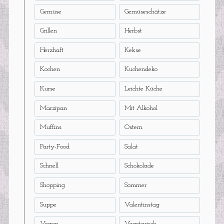
Gemüse
Gemüseschätze
Grillen
Herbst
Herzhaft
Kekse
Kochen
Kuchendeko
Kurse
Leichte Küche
Marzipan
Mit Alkohol
Muffins
Ostern
Party-Food
Salat
Schnell
Schokolade
Shopping
Sommer
Suppe
Valentinstag
Vegan
Vegetarisch