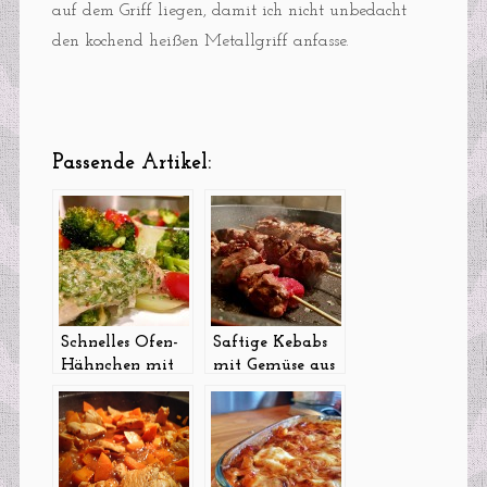
auf dem Griff liegen, damit ich nicht unbedacht
den kochend heißen Metallgriff anfasse.
Passende Artikel:
Schnelles Ofen-
Saftige Kebabs
Hähnchen mit
mit Gemüse aus
Käse-Kräuter-
dem Ofen und
Kruste und
Minz-Zitronen-
Zitrone
Joghurt