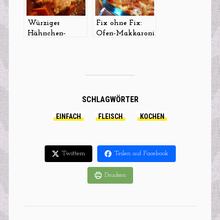
Würziges
Fix ohne Fix:
Hähnchen-
Ofen-Makkaroni
Kürbis-Curry
alla Mamma
SCHLAGWÖRTER
EINFACH
FLEISCH
KOCHEN
Twittern
Teilen auf Facebook
Drucken