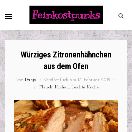
Feinkostpunks
Würziges Zitronenhähnchen
aus dem Ofen
Von
Danja
Veröffentlich am
17. Februar 2015
in
Fleisch
,
Kochen
,
Leichte Küche