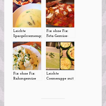
Leichte
Fix ohne Fix:
Spargelcremesuppe
Feta-Gemüse-
Pfanne
Fix ohne Fix:
Leichte
Rahmgemüse
Cremesuppe mit
mit „Blubb“
gerösteten
Zucchini,
Schwarzwurzeln
und Pecorino