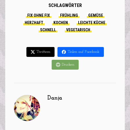
SCHLAGWÖRTER
FIX OHNE FIX
FRÜHLING
GEMÜSE
HERZHAFT
KOCHEN
LEICHTE KÜCHE
SCHNELL
VEGETARISCH
Twittern
Teilen auf Facebook
Drucken
Danja