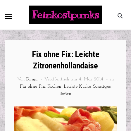
Feinkostpunks
Fix ohne Fix: Leichte
Zitronenhollandaise
Von
Danja
Veröffentlich am
4. Mai 2014
in
Fix ohne Fix
,
Kochen
,
Leichte Küche
,
Sonstiges
,
Soßen