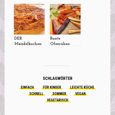
für alle
Walnuss-Muffins
Jahreszeiten
DER
Bunte
Mandelkuchen:
Ofenrüben:
easy-peasy
Lecker, gesund,
gebacken und
einfach &
sooooo lecker!
schnell – und
einen Dipp gibts
auch dazu!
SCHLAGWÖRTER
EINFACH
FÜR KINDER
LEICHTE KÜCHE
SCHNELL
SOMMER
VEGAN
VEGETARISCH