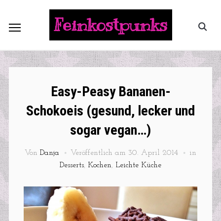
Feinkostpunks
Easy-Peasy Bananen-
Schokoeis (gesund, lecker und
sogar vegan…)
Von
Danja
Veröffentlich am
30. April 2014
in
Desserts
,
Kochen
,
Leichte Küche