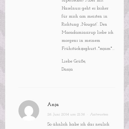
superlecker! Aber mit
Haselnuss geht es bisher
für mich am meisten in
Richtung „Nougat“. Den
Macadamiasirup liebe ich
morgens in meinem
Frühstücksjoghurt…*mjam*…
Liebe Grüße,
Danja
Anja
26. Juni 2014 um 21:36
·
Antworten
So ähnlich habe ich das neulich