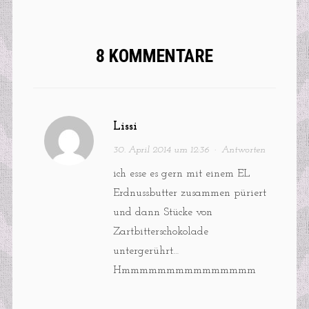
8 KOMMENTARE
Lissi
30. April 2014 um 12:36
·
Antworten
ich esse es gern mit einem EL
Erdnussbutter zusammen püriert
und dann Stücke von
Zartbitterschokolade
untergerührt…
Hmmmmmmmmmmmmmmm