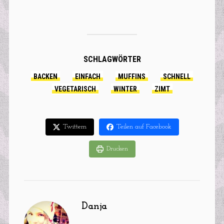
Cupcakes
leckerer
Zimtzucker-
Kruste
SCHLAGWÖRTER
BACKEN
EINFACH
MUFFINS
SCHNELL
VEGETARISCH
WINTER
ZIMT
Twittern
Teilen auf Facebook
Drucken
Danja