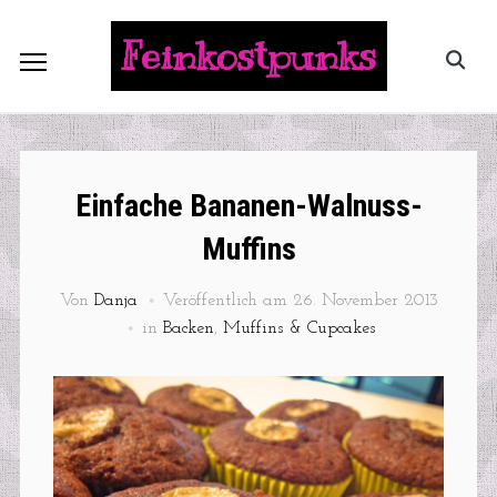
Feinkostpunks
Einfache Bananen-Walnuss-
Muffins
Von
Danja
Veröffentlich am
26. November 2013
in
Backen
,
Muffins & Cupcakes