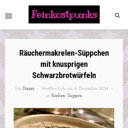
Feinkostpunks
Räuchermakrelen-Süppchen
mit knusprigen
Schwarzbrotwürfeln
Von
Danja
Veröffentlich am
6. Dezember 2014
in
Kochen
,
Suppen