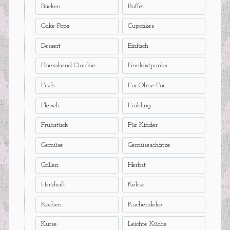
Backen
Buffet
Cake Pops
Cupcakes
Dessert
Einfach
Feierabend-Quickie
Feinkostpunks
Fisch
Fix Ohne Fix
Fleisch
Frühling
Frühstück
Für Kinder
Gemüse
Gemüseschätze
Grillen
Herbst
Herzhaft
Kekse
Kochen
Kuchendeko
Kurse
Leichte Küche