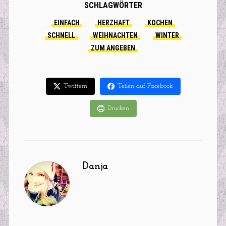
SCHLAGWÖRTER
EINFACH
HERZHAFT
KOCHEN
SCHNELL
WEIHNACHTEN
WINTER
ZUM ANGEBEN
Twittern
Teilen auf Facebook
Drucken
Danja