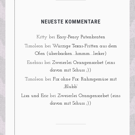
NEUESTE KOMMENTARE
Kitty
bei
Easy-Peasy Putenbraten
Timoleon
bei
Würzige Texas-Fritten aus dem
Ofen (überbacken….hmmm….lecker)
Enebias
bei
Zweierlei Orangensorbet (eins
davon mit Schuss ;))
Timoleon
bei
Fix ohne Fix: Rahmgemüse mit
„Blubb“
Lisa und Eric
bei
Zweierlei Orangensorbet (eins
davon mit Schuss ;))