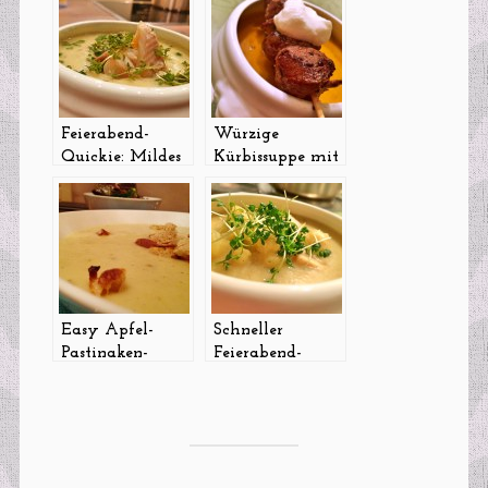
Feierabend-
Würzige
Quickie: Mildes
Kürbissuppe mit
Süppchen mit
Garam-Masala-
Räucherfisch
Lammspießen
Easy Apfel-
Schneller
Pastinaken-
Feierabend-
Suppe
Eintopf mit
1001
Variationsmöglichkeiten