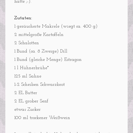
hatte ;-).
Zutaten:
1 geräucherte Makrele (wiegt ca. 400 g)
2 mittelgroße Kartoffeln
2 Schalotten
1 Bund (ca. 8 Zweige) Dill
1 Bund (gleiche Menge) Estragon
1 l Hühnerbrühe*
125 ml Sahne
1-2 Scheiben Schwarzbrot
2 EL Butter
2 EL grober Senf
etwas Zucker
100 ml trockener Weißwein