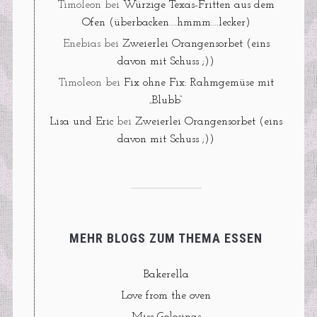
Timoleon
bei
Würzige Texas-Fritten aus dem
Ofen (überbacken….hmmm….lecker)
Enebias
bei
Zweierlei Orangensorbet (eins
davon mit Schuss ;))
Timoleon
bei
Fix ohne Fix: Rahmgemüse mit
„Blubb“
Lisa und Eric
bei
Zweierlei Orangensorbet (eins
davon mit Schuss ;))
MEHR BLOGS ZUM THEMA ESSEN
Bakerella
Love from the oven
Miss Golosinas