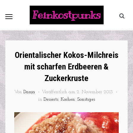
Feinkostpunks
Orientalischer Kokos-Milchreis
mit scharfen Erdbeeren &
Zuckerkruste
Von
Danja
Veröffentlich am
2. November 2013
in
Desserts
,
Kochen
,
Sonstiges