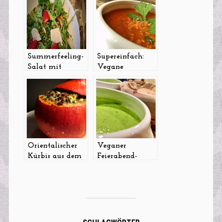
Summerfeeling-
Supereinfach:
Salat mit
Vegane
Erdbeeren und
Tomaten-Kokos-
Basilikum
Suppe
Orientalischer
Veganer
Kürbis aus dem
Feierabend-
Ofen
Quickie: Erbsen-
Kokos-Suppe mit
Limette