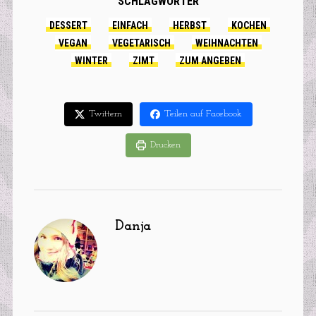
SCHLAGWÖRTER
DESSERT
EINFACH
HERBST
KOCHEN
VEGAN
VEGETARISCH
WEIHNACHTEN
WINTER
ZIMT
ZUM ANGEBEN
Twittern
Teilen auf Facebook
Drucken
Danja