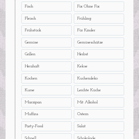
Fisch
Fix Ohne Fix
Fleisch
Frühling
Frühstück
Für Kinder
Gemüse
Gemüseschätze
Grillen
Herbst
Herzhaft
Kekse
Kochen
Kuchendeko
Kurse
Leichte Küche
Marzipan
Mit Alkohol
Muffins
Ostern
Party-Food
Salat
Schnell
Schokolade