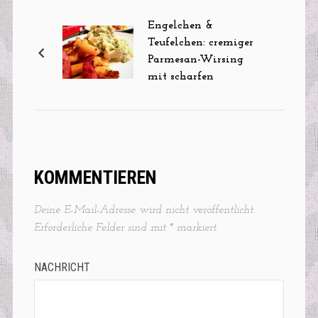
Engelchen &
Teufelchen: cremiger
Parmesan-Wirsing
mit scharfen
Schupfnudeln
KOMMENTIEREN
Deine E-Mail-Adresse wird nicht veröffentlicht.
Erforderliche Felder sind mit
*
markiert.
NACHRICHT