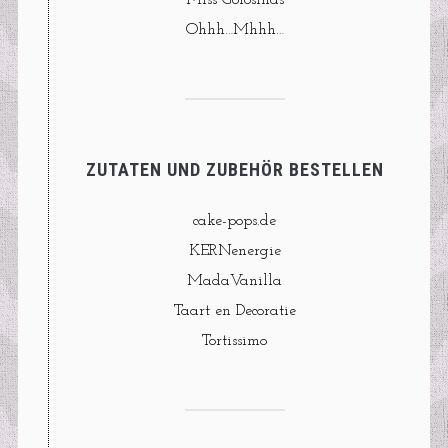
Ohhh…Mhhh…
ZUTATEN UND ZUBEHÖR BESTELLEN
cake-pops.de
KERNenergie
MadaVanilla
Taart en Decoratie
Tortissimo