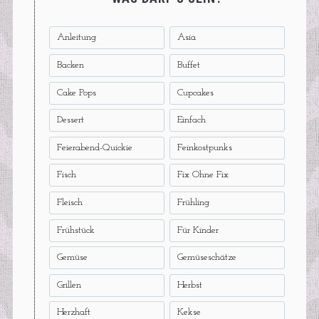
Anleitung
Asia
Backen
Buffet
Cake Pops
Cupcakes
Dessert
Einfach
Feierabend-Quickie
Feinkostpunks
Fisch
Fix Ohne Fix
Fleisch
Frühling
Frühstück
Für Kinder
Gemüse
Gemüseschätze
Grillen
Herbst
Herzhaft
Kekse