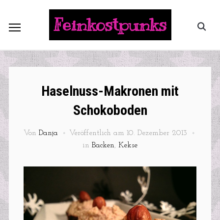
Feinkostpunks
Haselnuss-Makronen mit
Schokoboden
Von
Danja
Veröffentlich am
10. Dezember 2013
in
Backen
,
Kekse