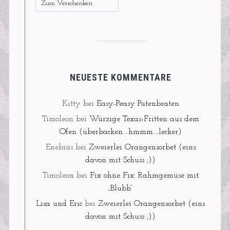
Zum Verschenken
NEUESTE KOMMENTARE
Kitty
bei
Easy-Peasy Putenbraten
Timoleon
bei
Würzige Texas-Fritten aus dem
Ofen (überbacken….hmmm….lecker)
Enebias
bei
Zweierlei Orangensorbet (eins
davon mit Schuss ;))
Timoleon
bei
Fix ohne Fix: Rahmgemüse mit
„Blubb“
Lisa und Eric
bei
Zweierlei Orangensorbet (eins
davon mit Schuss ;))