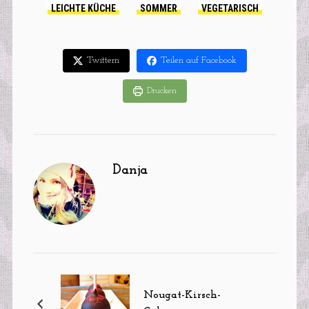
LEICHTE KÜCHE
SOMMER
VEGETARISCH
Twittern
Teilen auf Facebook
Drucken
Danja
Nougat-Kirsch-