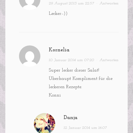
29. August 2013 um 22:57
·
Antworten
Lecker:-))
Kornelia
10. Januar 2014 um 07:20
·
Antworten
Super lecker dieser Salat!
Überhaupt Kompliment für die
leckeren Rezepte.
Konni
Danja
12. Januar 2014 um 16:07