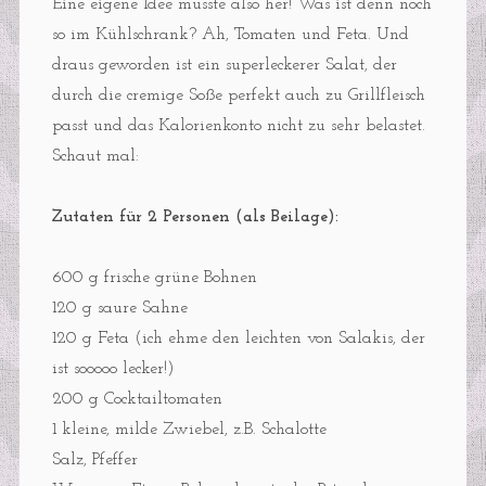
Eine eigene Idee musste also her! Was ist denn noch
so im Kühlschrank? Ah, Tomaten und Feta. Und
draus geworden ist ein superleckerer Salat, der
durch die cremige Soße perfekt auch zu Grillfleisch
passt und das Kalorienkonto nicht zu sehr belastet.
Schaut mal:
Zutaten für 2 Personen (als Beilage):
600 g frische grüne Bohnen
120 g saure Sahne
120 g Feta (ich ehme den leichten von Salakis, der
ist sooooo lecker!)
200 g Cocktailtomaten
1 kleine, milde Zwiebel, z.B. Schalotte
Salz, Pfeffer