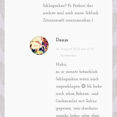
Schlagsahne? Ps: Probier das
nächste mal noch einen Schluck
Zitronensaft reinzumischen:)
Danja
14. August 2013 um 11:35
·
Antworten
Huhu,
ja, er meinte tatsächlich
Schlagsahne…wenn auch
ungeschlagen 😉 Ich habe
auch schon Bohnen- und
Gurkensalat mit Sahne
gegessen, war durchaus
seeeehr lecker, aber eben