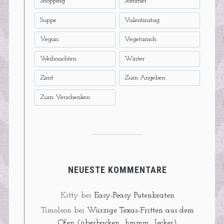
Shopping
Sommer
Suppe
Valentinstag
Vegan
Vegetarisch
Weihnachten
Winter
Zimt
Zum Angeben
Zum Verschenken
NEUESTE KOMMENTARE
Kitty
bei
Easy-Peasy Putenbraten
Timoleon
bei
Würzige Texas-Fritten aus dem
Ofen (überbacken….hmmm….lecker)