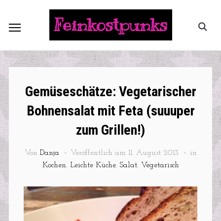
Feinkostpunks
Gemüseschätze: Vegetarischer
Bohnensalat mit Feta (suuuper
zum Grillen!)
Von
Danja
Veröffentlich am
11. August 2013
in
Kochen
,
Leichte Küche
,
Salat
,
Vegetarisch