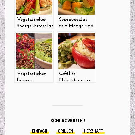
Vegetarischer
Sommersalat
Spargel-Brotsalat
mit Mango und
paniertem Feta
Vegetarischer
Gefüllte
Linsen-
Fleischtomaten
Sommersalat
mit Feta und
mit
Kräutern –
Kräuterhummus
vegetarisch,
leicht, lecker!
SCHLAGWÖRTER
EINFACH
GRILLEN
HERZHAFT