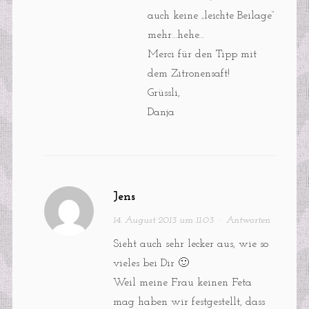
auch keine „leichte Beilage“
mehr…hehe…
Merci für den Tipp mit
dem Zitronensaft!
Grüssli,
Danja
Jens
14. August 2013 um 11:03
·
Antworten
Sieht auch sehr lecker aus, wie so
vieles bei Dir 🙂
Weil meine Frau keinen Feta
mag haben wir festgestellt, dass