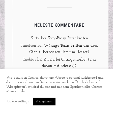
NEUESTE KOMMENTARE
Kitty
bei
Easy-Peasy Putenbraten
Timoleon
bei
Würzige Texas-Fritten aus dem
Ofen (überbacken….hmmm….lecker)
Enebias
bei
Zweierlei Orangensorbet (eins
davon mit Schuss ;))
Timoleon
bei
Fix ohne Fix: Rahmgemüse mit
Wir benutzen Cookies, damit die Webseite optimal funktioniert und
„Blubb“
damit man sich an den Besucher errinnern kann. Durch klicken auf
"Akzeptieren", erklärst du dich mit mit dem Speichern aller Cookies
Lisa und Eric
bei
Zweierlei Orangensorbet (eins
einverstanden.
davon mit Schuss ;))
Cookie settings
Akzeptieren