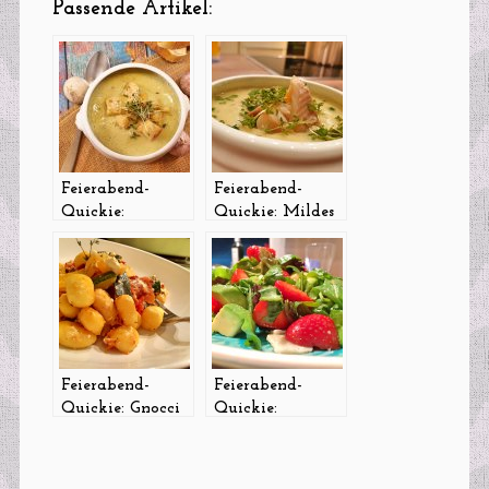
Passende Artikel:
Feierabend-
Feierabend-
Quickie:
Quickie: Mildes
Selleriesüppchen
Süppchen mit
mit
Räucherfisch
Knobicroutons
(Vegetarisch)
Feierabend-
Feierabend-
Quickie: Gnocci
Quickie:
mit Ofengemüse
Erdbeersalätchen
und Feta