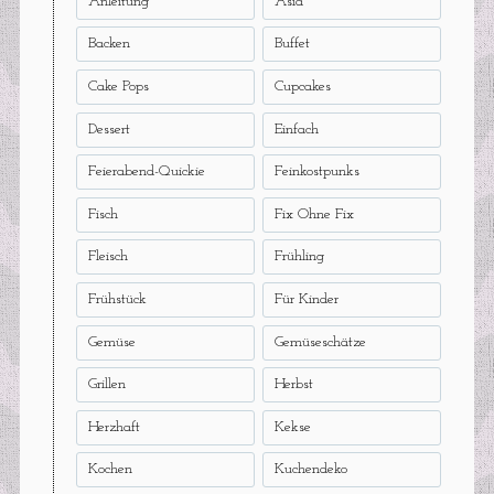
Anleitung
Asia
Backen
Buffet
Cake Pops
Cupcakes
Dessert
Einfach
Feierabend-Quickie
Feinkostpunks
Fisch
Fix Ohne Fix
Fleisch
Frühling
Frühstück
Für Kinder
Gemüse
Gemüseschätze
Grillen
Herbst
Herzhaft
Kekse
Kochen
Kuchendeko