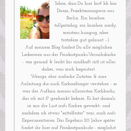
Schön, dass Du hier bist! Ich bin
Danja, Projektmanagerin aus
Berlin. Ein bisschen
tollpatschig, ein bisschen nerdy,
meistens hungrig, aber
trotzdem gut gelaunt :-).
Auf meinem Blog findest Du alle möglichen
Leckereien aus der Feinkostpunks-Versuchsküche
- von gesund & leicht bis sündhaft süß ist alles
dabei, was mich begeistert.
Wenige, eher einfache Zutaten & eine
Anleitung die auch Kochanfänger verstehen - so
war der Aufbau meines allerersten Kochbuchs,
das ich mit 17 geschenkt bekam. Es hat damals
in mir die Lust aufs Kochen geweckt- und
nachdem ich etwas "sattelfester" war, auch aufs
Experimentieren. Das Ergebnis 20 Jahre später
findet ihr hier auf Feinkostpunks.de - möglichst