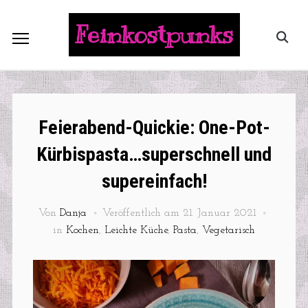
Feinkostpunks
Feierabend-Quickie: One-Pot-
Kürbispasta…superschnell und
supereinfach!
Von
Danja
Veröffentlich am
21. Januar 2021
in
Kochen
,
Leichte Küche
,
Pasta
,
Vegetarisch