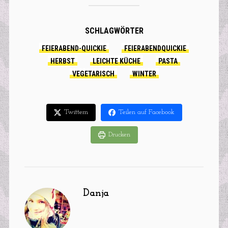
SCHLAGWÖRTER
FEIERABEND-QUICKIE
FEIERABENDQUICKIE
HERBST
LEICHTE KÜCHE
PASTA
VEGETARISCH
WINTER
Twittern
Teilen auf Facebook
Drucken
Danja