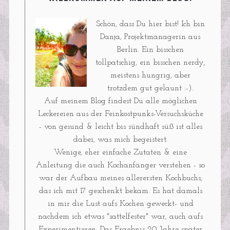
Schön, dass Du hier bist! Ich bin
Danja, Projektmanagerin aus
Berlin. Ein bisschen
tollpatschig, ein bisschen nerdy,
meistens hungrig, aber
trotzdem gut gelaunt :-).
Auf meinem Blog findest Du alle möglichen
Leckereien aus der Feinkostpunks-Versuchsküche
- von gesund & leicht bis sündhaft süß ist alles
dabei, was mich begeistert.
Wenige, eher einfache Zutaten & eine
Anleitung die auch Kochanfänger verstehen - so
war der Aufbau meines allerersten Kochbuchs,
das ich mit 17 geschenkt bekam. Es hat damals
in mir die Lust aufs Kochen geweckt- und
nachdem ich etwas "sattelfester" war, auch aufs
Experimentieren. Das Ergebnis 20 Jahre später