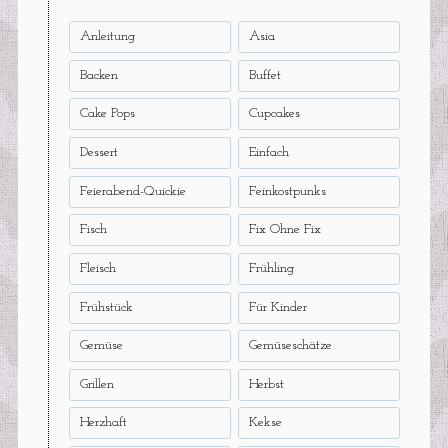
Anleitung
Asia
Backen
Buffet
Cake Pops
Cupcakes
Dessert
Einfach
Feierabend-Quickie
Feinkostpunks
Fisch
Fix Ohne Fix
Fleisch
Frühling
Frühstück
Für Kinder
Gemüse
Gemüseschätze
Grillen
Herbst
Herzhaft
Kekse