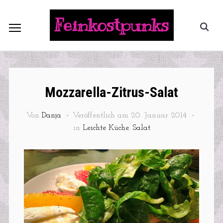
Feinkostpunks
Mozzarella-Zitrus-Salat
Von
Danja
Veröffentlich am
20. Januar 2014
in
Leichte Küche
,
Salat