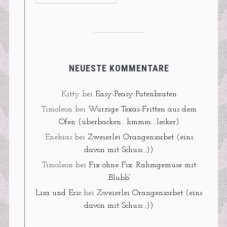
NEUESTE KOMMENTARE
Kitty
bei
Easy-Peasy Putenbraten
Timoleon
bei
Würzige Texas-Fritten aus dem
Ofen (überbacken….hmmm….lecker)
Enebias
bei
Zweierlei Orangensorbet (eins
davon mit Schuss ;))
Timoleon
bei
Fix ohne Fix: Rahmgemüse mit
„Blubb“
Lisa und Eric
bei
Zweierlei Orangensorbet (eins
davon mit Schuss ;))