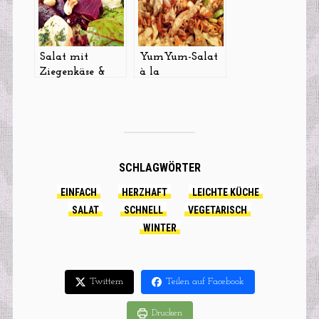
Salat mit
YumYum-Salat
Ziegenkäse &
à la
Cranberries
Feinkostpunks
SCHLAGWÖRTER
EINFACH
HERZHAFT
LEICHTE KÜCHE
SALAT
SCHNELL
VEGETARISCH
WINTER
Twittern
Teilen auf Facebook
Drucken