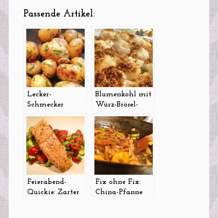
Passende Artikel:
Lecker-
Blumenkohl mit
Schmecker
Würz-Brösel-
Kräuterkartoffeln
Kruste aus dem
aus der Pfanne
Ofen
Feierabend-
Fix ohne Fix:
Quickie: Zarter
China-Pfanne
Ofen-Lachs mit
„Chop Suey“
Avocado-