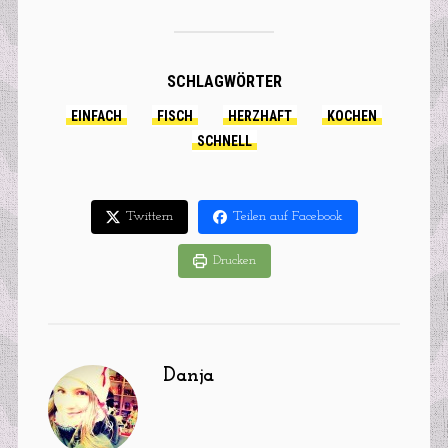
Tomaten-Salsa
SCHLAGWÖRTER
EINFACH
FISCH
HERZHAFT
KOCHEN
SCHNELL
Twittern
Teilen auf Facebook
Drucken
Danja