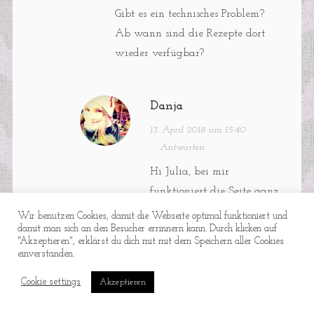
Gibt es ein technisches Problem?
Ab wann sind die Rezepte dort
wieder verfügbar?
Danja
13. April 2018 um 15:40
·
Antworten
Hi Julia, bei mir
funktioniert die Seite ganz
ohne Probleme- Versuch
Wir benutzen Cookies, damit die Webseite optimal funktioniert und
damit man sich an den Besucher errinnern kann. Durch klicken auf
mal den direkten Link:
"Akzeptieren", erklärst du dich mit mit dem Speichern aller Cookies
https://feinkostpunks.de/fix-
einverstanden.
ohne-fix/
Cookie settings
Akzeptieren
Sag mal bitte Bescheid, ob