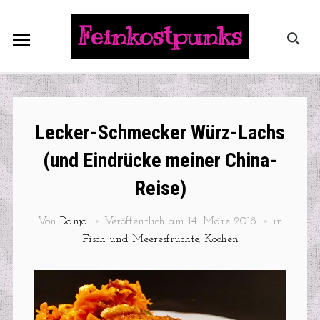
Feinkostpunks
Lecker-Schmecker Würz-Lachs
(und Eindrücke meiner China-
Reise)
Von
Danja
Veröffentlich am
14. März 2018
in
Fisch und Meeresfrüchte
,
Kochen