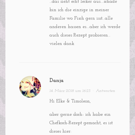
…das sieht echt lecker aus….schade
bin ich die einzige in meiner
Familie wo Fisch gern isst…alle
anderen hassen es….aber ich werde
auch dieses Rezept probieren…
vielen dank
Danja
14. März 2018 um 16:23
·
Antworten
Hi Elke & Timoleon,
aber gerne doch- ich habe ein
Chefkoch-Rezept gemacht, es ist
dieses hier: