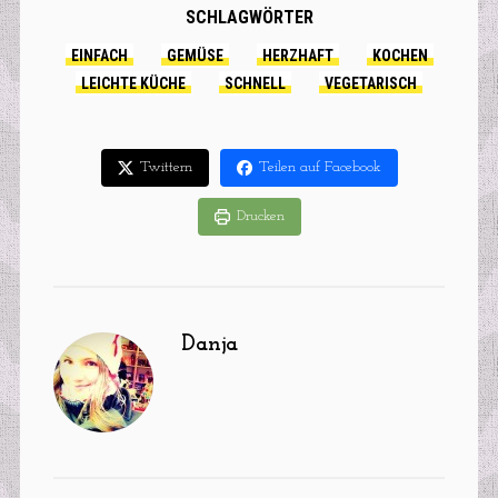
SCHLAGWÖRTER
EINFACH
GEMÜSE
HERZHAFT
KOCHEN
LEICHTE KÜCHE
SCHNELL
VEGETARISCH
Twittern
Teilen auf Facebook
Drucken
Danja