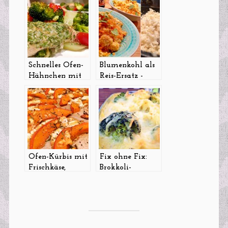
Schnelles Ofen-
Blumenkohl als
Hähnchen mit
Reis-Ersatz -
Käse-Kräuter-
schmeckt das?
Kruste und
Ich habs für
Zitrone
euch
ausprobiert…und
ein passendes
Bratreis-Rezept
gibt’s auch dazu!
Ofen-Kürbis mit
Fix ohne Fix:
Frischkäse,
Brokkoli-
Honig und
Blumenkohl-
Rosmarin
Gratin