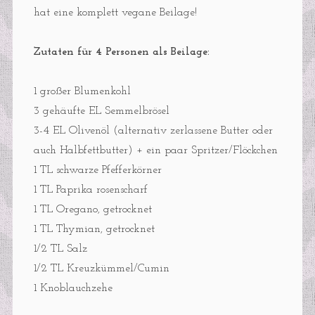
hat eine komplett vegane Beilage!
Zutaten für 4 Personen als Beilage:
1 großer Blumenkohl
3 gehäufte EL Semmelbrösel
3-4 EL Olivenöl (alternativ zerlassene Butter oder
auch Halbfettbutter) + ein paar Spritzer/Flöckchen
1 TL schwarze Pfefferkörner
1 TL Paprika rosenscharf
1 TL Oregano, getrocknet
1 TL Thymian, getrocknet
1/2 TL Salz
1/2 TL Kreuzkümmel/Cumin
1 Knoblauchzehe