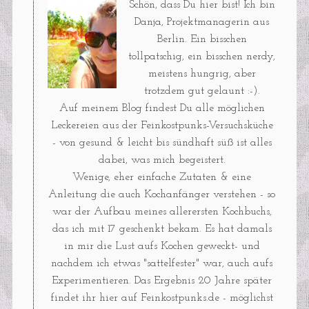
Schön, dass Du hier bist! Ich bin
Danja, Projektmanagerin aus
Berlin. Ein bisschen
tollpatschig, ein bisschen nerdy,
meistens hungrig, aber
trotzdem gut gelaunt :-).
Auf meinem Blog findest Du alle möglichen
Leckereien aus der Feinkostpunks-Versuchsküche
- von gesund & leicht bis sündhaft süß ist alles
dabei, was mich begeistert.
Wenige, eher einfache Zutaten & eine
Anleitung die auch Kochanfänger verstehen - so
war der Aufbau meines allerersten Kochbuchs,
das ich mit 17 geschenkt bekam. Es hat damals
in mir die Lust aufs Kochen geweckt- und
nachdem ich etwas "sattelfester" war, auch aufs
Experimentieren. Das Ergebnis 20 Jahre später
findet ihr hier auf Feinkostpunks.de - möglichst