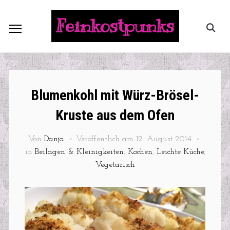
Feinkostpunks
Blumenkohl mit Würz-Brösel-
Kruste aus dem Ofen
Von
Danja
Veröffentlich am
12. August 2014
in
Beilagen & Kleinigkeiten
,
Kochen
,
Leichte Küche
,
Vegetarisch