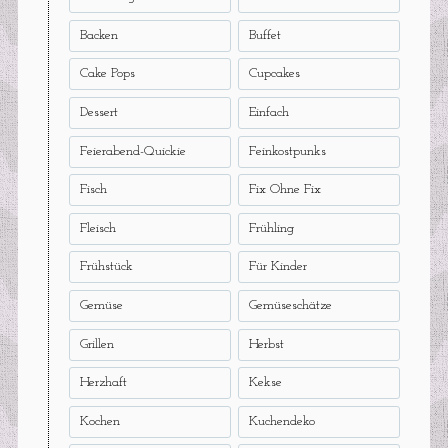
Backen
Buffet
Cake Pops
Cupcakes
Dessert
Einfach
Feierabend-Quickie
Feinkostpunks
Fisch
Fix Ohne Fix
Fleisch
Frühling
Frühstück
Für Kinder
Gemüse
Gemüseschätze
Grillen
Herbst
Herzhaft
Kekse
Kochen
Kuchendeko