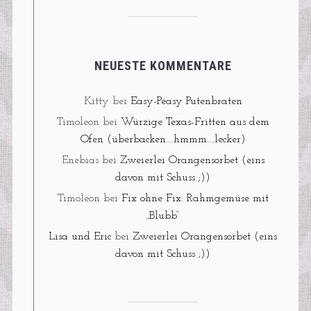
NEUESTE KOMMENTARE
Kitty
bei
Easy-Peasy Putenbraten
Timoleon
bei
Würzige Texas-Fritten aus dem
Ofen (überbacken….hmmm….lecker)
Enebias
bei
Zweierlei Orangensorbet (eins
davon mit Schuss ;))
Timoleon
bei
Fix ohne Fix: Rahmgemüse mit
„Blubb“
Lisa und Eric
bei
Zweierlei Orangensorbet (eins
davon mit Schuss ;))