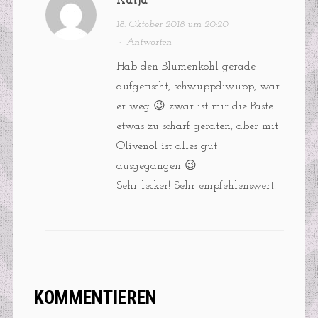
Katja
18. Oktober 2018 um 20:20
·
Antworten
Hab den Blumenkohl gerade
aufgetischt, schwuppdiwupp, war
er weg 😉 zwar ist mir die Paste
etwas zu scharf geraten, aber mit
Olivenöl ist alles gut
ausgegangen 😉
Sehr lecker! Sehr empfehlenswert!
KOMMENTIEREN