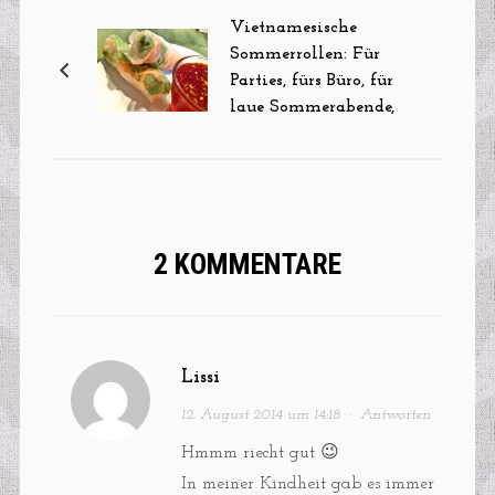
Vietnamesische
Sommerrollen: Für
Parties, fürs Büro, für
laue Sommerabende,
als
Mitternachtssnack…
2 KOMMENTARE
Lissi
12. August 2014 um 14:18
·
Antworten
Hmmm riecht gut 😉
In meiner Kindheit gab es immer