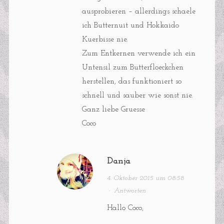
ausprobieren – allerdings schaele
ich Butternuit und Hokkaido
Kuerbisse nie.
Zum Entkernen verwende ich ein
Untensil zum Butterfloeckchen
herstellen, das funktioniert so
schnell und sauber wie sonst nie.
Ganz liebe Gruesse
Coco
Danja
4. Oktober 2015 um 08:58
·
Antworten
Hallo Coco,