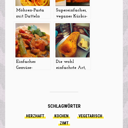
Möhren-Pasta
Supereinfaches,
mit Datteln
veganes Kürbis-
Mango-Curry
Einfaches
Die wohl
Gemüse-
einfachste Art,
Hähnchen-Curry
Kürbis
für 1001
zuzubereiten:
Variationen :-)
Löffel-Butternut-
Kürbis
SCHLAGWÖRTER
HERZHAFT
KOCHEN
VEGETARISCH
ZIMT