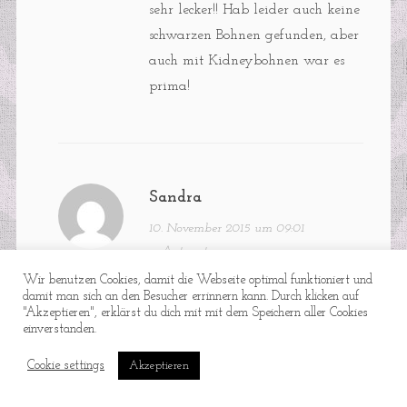
sehr lecker!! Hab leider auch keine
schwarzen Bohnen gefunden, aber
auch mit Kidneybohnen war es
prima!
Sandra
10. November 2015 um 09:01
·
Antworten
Wir benutzen Cookies, damit die Webseite optimal funktioniert und
Tipp:
damit man sich an den Besucher errinnern kann. Durch klicken auf
"Akzeptieren", erklärst du dich mit mit dem Speichern aller Cookies
schwarze Bohnen gibt es bei Rewe;
einverstanden.
allerdings in der Dose
Cookie settings
Akzeptieren
Alnatura führt und man kann sie
auch online bestellen.