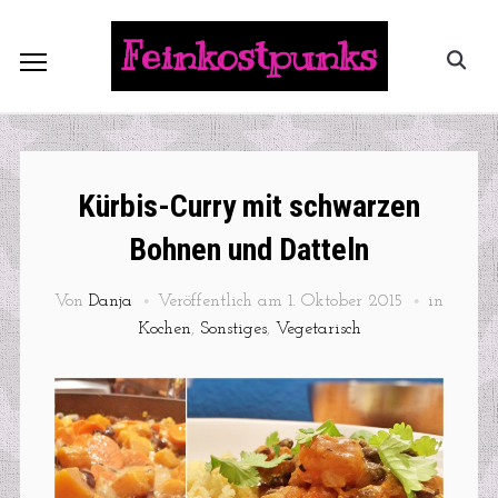
Feinkostpunks
Kürbis-Curry mit schwarzen
Bohnen und Datteln
Von
Danja
Veröffentlich am
1. Oktober 2015
in
Kochen
,
Sonstiges
,
Vegetarisch