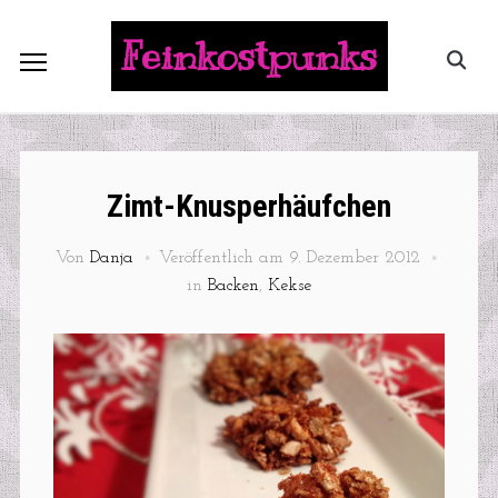
Feinkostpunks
Zimt-Knusperhäufchen
Von
Danja
Veröffentlich am
9. Dezember 2012
in
Backen
,
Kekse