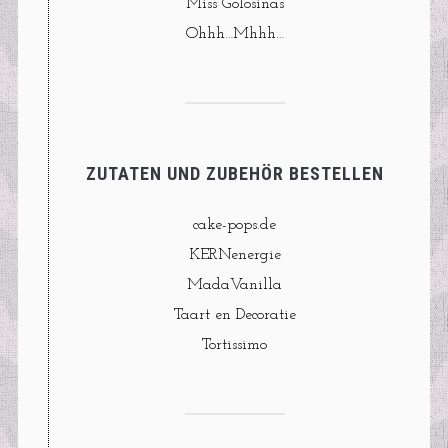
Miss Golosinas
Ohhh…Mhhh…
ZUTATEN UND ZUBEHÖR BESTELLEN
cake-pops.de
KERNenergie
MadaVanilla
Taart en Decoratie
Tortissimo