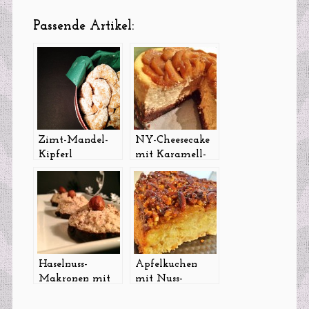
Passende Artikel:
Zimt-Mandel-
NY-Cheesecake
Kipferl
mit Karamell-
Äpfeln und
Zimt
Haselnuss-
Apfelkuchen
Makronen mit
mit Nuss-
Schokoboden
Karamell und
Zimt