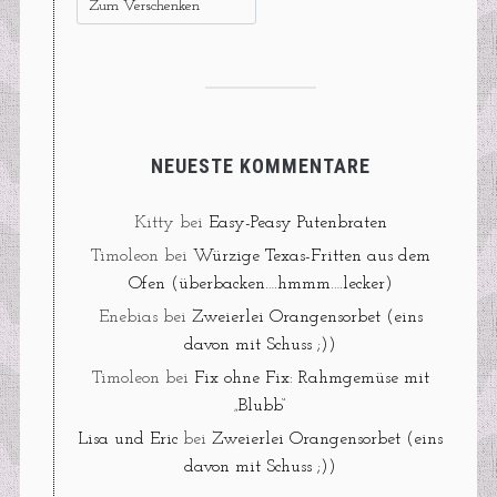
Zum Verschenken
NEUESTE KOMMENTARE
Kitty
bei
Easy-Peasy Putenbraten
Timoleon
bei
Würzige Texas-Fritten aus dem
Ofen (überbacken….hmmm….lecker)
Enebias
bei
Zweierlei Orangensorbet (eins
davon mit Schuss ;))
Timoleon
bei
Fix ohne Fix: Rahmgemüse mit
„Blubb“
Lisa und Eric
bei
Zweierlei Orangensorbet (eins
davon mit Schuss ;))