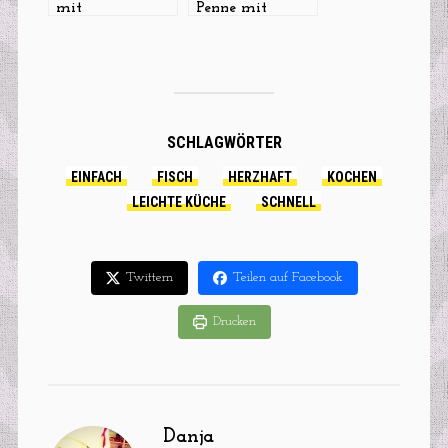
mit
Penne mit
Gurkenstreifen,
Pfifferlingen
Garnelen &
und Tomaten
Forelle
SCHLAGWÖRTER
EINFACH
FISCH
HERZHAFT
KOCHEN
LEICHTE KÜCHE
SCHNELL
Twittern
Teilen auf Facebook
Drucken
Danja