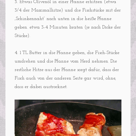
3. Etwas Olivenöl in einer Pfanne erhitzen (etwa
3/4 der Maximalhitze) und die Fischstücke mit der
„Schinkennaht“ nach unten in die heiße Pfanne
geben. etwa 3-4 Minuten braten (je nach Dicke der
Stücke).
4. 1 TL Butter in die Pfanne geben, die Fisch-Stücke
umdrehen und die Pfanne vom Herd nehmen. Die
restliche Hitze aus der Pfanne sorgt dafür, dass der
Fisch auch von der anderen Seite gar wird, ohne,
dass er dabei austrocknet.