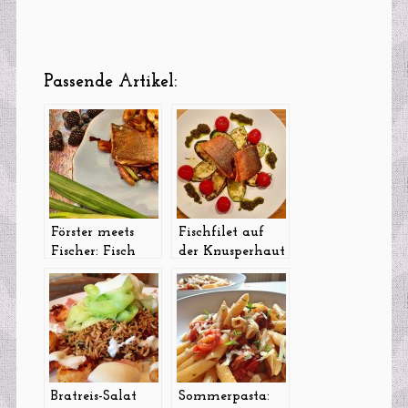
Passende Artikel:
Förster meets
Fischfilet auf
Fischer: Fisch
der Knusperhaut
mit Beeren und
gebraten mit
Pilzen aus der
Grillzucchini
Pfanne
und
Ofentomaten…
sooooo lecker!
Bratreis-Salat
Sommerpasta: