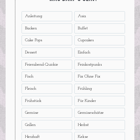
Anleitung
Asia
Backen
Buffet
Cake Pops
Cupcakes
Dessert
Einfach
Feierabend-Quickie
Feinkostpunks
Fisch
Fix Ohne Fix
Fleisch
Frühling
Frühstück
Für Kinder
Gemüse
Gemüseschätze
Grillen
Herbst
Herzhaft
Kekse