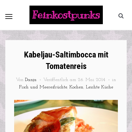
Feinkostpunks
Kabeljau-Saltimbocca mit
Tomatenreis
Von
Danja
Veröffentlich am
26. Mai 2014
in
Fisch und Meeresfrüchte
,
Kochen
,
Leichte Küche