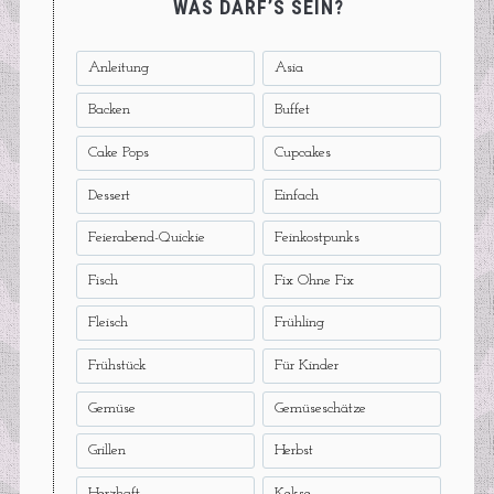
WAS DARF’S SEIN?
Anleitung
Asia
Backen
Buffet
Cake Pops
Cupcakes
Dessert
Einfach
Feierabend-Quickie
Feinkostpunks
Fisch
Fix Ohne Fix
Fleisch
Frühling
Frühstück
Für Kinder
Gemüse
Gemüseschätze
Grillen
Herbst
Herzhaft
Kekse