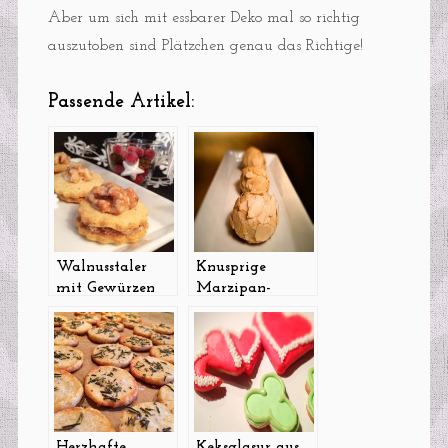
Aber um sich mit essbarer Deko mal so richtig
auszutoben sind Plätzchen genau das Richtige!
Passende Artikel:
Walnusstaler
Knusprige
mit Gewürzen
Marzipan-
und Marzipan
Schlemmerei
Herzhafte
Keksglasur aus