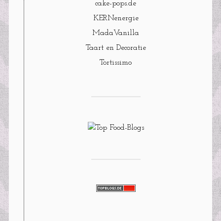
cake-pops.de
KERNenergie
MadaVanilla
Taart en Decoratie
Tortissimo