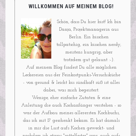
WILLKOMMEN AUF MEINEM BLOG!
Schön, dass Du hier bist! Ich bin
Danja, Projektmanagerin aus
Berlin. Ein bisschen
tollpatschig, ein bisschen nerdy,
meistens hungrig, aber
trotzdem gut gelaunt :-).
Auf meinem Blog findest Du alle möglichen
Leckereien aus der Feinkostpunks-Versuchsküche
- von gesund & leicht bis sündhaft süß ist alles
dabei, was mich begeistert.
Wenige, eher einfache Zutaten & eine
Anleitung die auch Kochanfänger verstehen - so
war der Aufbau meines allerersten Kochbuchs,
das ich mit 17 geschenkt bekam. Es hat damals
in mir die Lust aufs Kochen geweckt- und
nachdem ich etwas "sattelfester" war, auch aufs