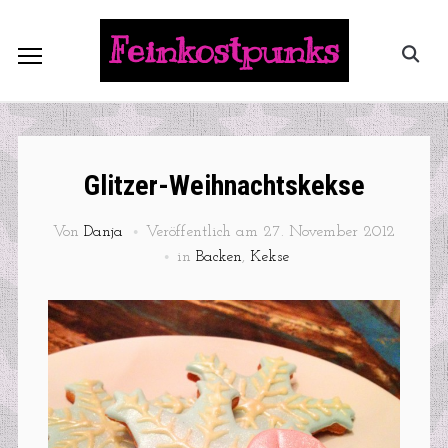
Feinkostpunks
Glitzer-Weihnachtskekse
Von
Danja
Veröffentlich am
27. November 2012
in
Backen
,
Kekse