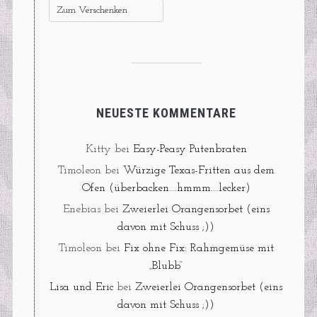
Zum Verschenken
NEUESTE KOMMENTARE
Kitty
bei
Easy-Peasy Putenbraten
Timoleon
bei
Würzige Texas-Fritten aus dem
Ofen (überbacken….hmmm….lecker)
Enebias
bei
Zweierlei Orangensorbet (eins
davon mit Schuss ;))
Timoleon
bei
Fix ohne Fix: Rahmgemüse mit
„Blubb“
Lisa und Eric
bei
Zweierlei Orangensorbet (eins
davon mit Schuss ;))