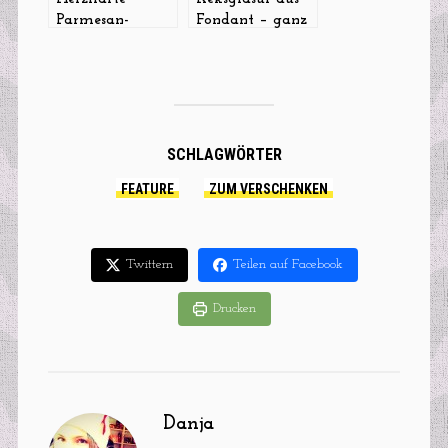
Parmesan-
Fondant – ganz
Rosmarin-
einfach!
Plätzchen
SCHLAGWÖRTER
FEATURE
ZUM VERSCHENKEN
Twittern
Teilen auf Facebook
Drucken
Danja