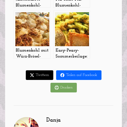
Blumenkohl-
Blumenkohl-
Bacon-Bombe
Kartoffel-Gratin
mit leichter
Käsesoße
Blumenkohl mit
Easy-Peasy-
Würz-Brösel-
Sommerbeilage:
Kruste aus dem
Leichter
Ofen
Kartoffelsalat
mit Gurken
Twittern
Teilen auf Facebook
Drucken
Danja