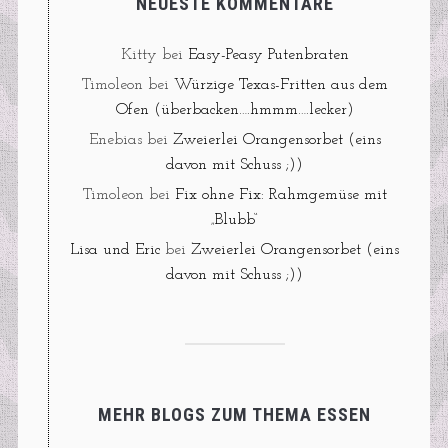
NEUESTE KOMMENTARE
Kitty
bei
Easy-Peasy Putenbraten
Timoleon
bei
Würzige Texas-Fritten aus dem
Ofen (überbacken….hmmm….lecker)
Enebias
bei
Zweierlei Orangensorbet (eins
davon mit Schuss ;))
Timoleon
bei
Fix ohne Fix: Rahmgemüse mit
„Blubb“
Lisa und Eric
bei
Zweierlei Orangensorbet (eins
davon mit Schuss ;))
MEHR BLOGS ZUM THEMA ESSEN