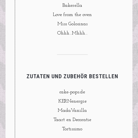
Bakerella
Love from the oven
Miss Golosinas
Ohhh…Mhhh…
ZUTATEN UND ZUBEHÖR BESTELLEN
cake-pops.de
KERNenergie
MadaVanilla
Taart en Decoratie
Tortissimo