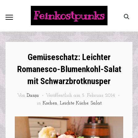
Feinkostpunks
Gemüseschatz: Leichter
Romanesco-Blumenkohl-Salat
mit Schwarzbrotknusper
Von
Danja
Veröffentlich am
5. Februar 2014
in
Kochen
,
Leichte Küche
,
Salat