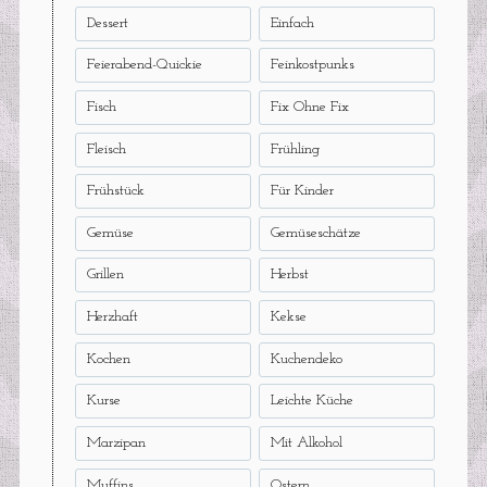
Dessert
Einfach
Feierabend-Quickie
Feinkostpunks
Fisch
Fix Ohne Fix
Fleisch
Frühling
Frühstück
Für Kinder
Gemüse
Gemüseschätze
Grillen
Herbst
Herzhaft
Kekse
Kochen
Kuchendeko
Kurse
Leichte Küche
Marzipan
Mit Alkohol
Muffins
Ostern