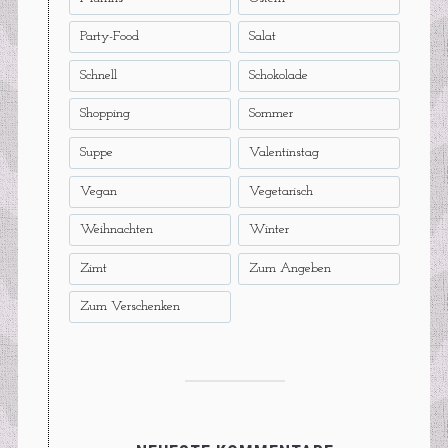
Party-Food
Salat
Schnell
Schokolade
Shopping
Sommer
Suppe
Valentinstag
Vegan
Vegetarisch
Weihnachten
Winter
Zimt
Zum Angeben
Zum Verschenken