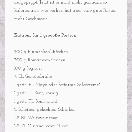
aufgepeppt. Jetzt ist es nicht mehr gaaaanz so
kalorienarm wie vorher, hat aber eine gute Portion
mehr Geschmack.
Zutaten für 1 groooße Portion:
300 g Blumenkohl-Röschen
300 g Romanesco-Röschen
100 g Joghurt
4 EL Gemüsebrühe
1 gestr. EL Mayo oder fettarme Salatcreme*
1 gestr TL Senf, körnig
1 gestr. TL Senf, scharf
2 Scheiben gekochten Schinken
1-2 EL Weißweinessig
1-2 TL Olivenöl oder Nussöl