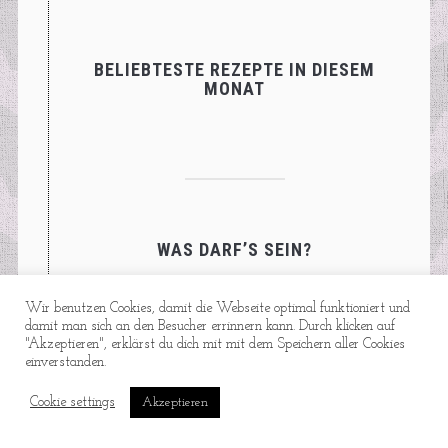
BELIEBTESTE REZEPTE IN DIESEM
MONAT
WAS DARF’S SEIN?
Anleitung
Asia
Wir benutzen Cookies, damit die Webseite optimal funktioniert und
damit man sich an den Besucher errinnern kann. Durch klicken auf
Backen
Buffet
"Akzeptieren", erklärst du dich mit mit dem Speichern aller Cookies
einverstanden.
Cake Pops
Cupcakes
Cookie settings
Akzeptieren
Dessert
Einfach