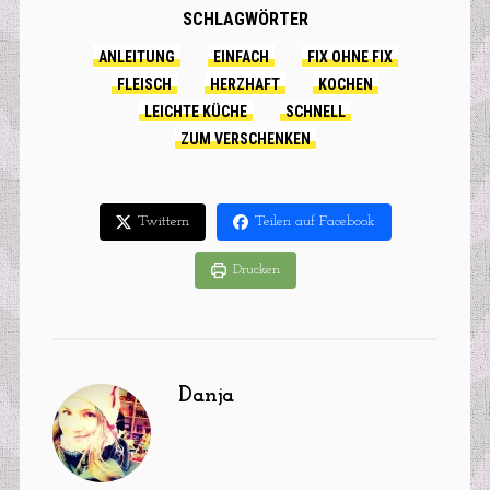
SCHLAGWÖRTER
ANLEITUNG
EINFACH
FIX OHNE FIX
FLEISCH
HERZHAFT
KOCHEN
LEICHTE KÜCHE
SCHNELL
ZUM VERSCHENKEN
Twittern
Teilen auf Facebook
Drucken
Danja