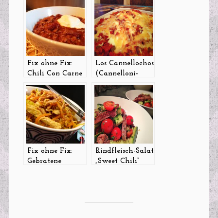
Fix ohne Fix:
Los Cannellochos
Chili Con Carne
(Cannelloni-
Auflauf mit
überbackenem
Chili con Carne)
Fix ohne Fix:
Rindfleisch-Salat
Gebratene
„Sweet Chili“
Nudeln