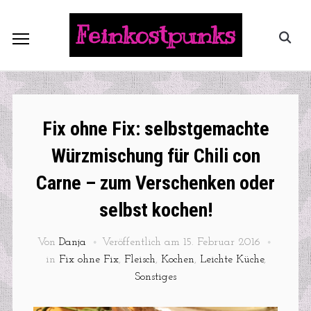
Feinkostpunks
Fix ohne Fix: selbstgemachte
Würzmischung für Chili con
Carne – zum Verschenken oder
selbst kochen!
Von
Danja
Veröffentlich am
15. Februar 2016
in
Fix ohne Fix
,
Fleisch
,
Kochen
,
Leichte Küche
,
Sonstiges