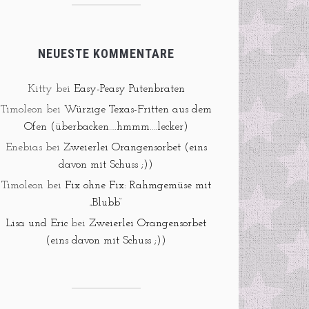
NEUESTE KOMMENTARE
Kitty
bei
Easy-Peasy Putenbraten
Timoleon
bei
Würzige Texas-Fritten aus dem
Ofen (überbacken….hmmm….lecker)
Enebias
bei
Zweierlei Orangensorbet (eins
davon mit Schuss ;))
Timoleon
bei
Fix ohne Fix: Rahmgemüse mit
„Blubb“
Lisa und Eric
bei
Zweierlei Orangensorbet
(eins davon mit Schuss ;))