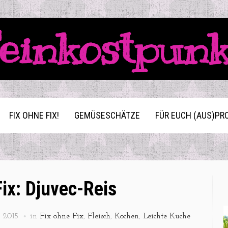
einkostpun
FIX OHNE FIX!
GEMÜSESCHÄTZE
FÜR EUCH (AUS)PR
Fix: Djuvec-Reis
 2015
in
Fix ohne Fix
,
Fleisch
,
Kochen
,
Leichte Küche