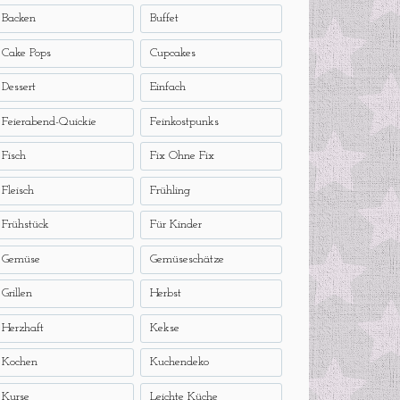
Backen
Buffet
Cake Pops
Cupcakes
Dessert
Einfach
Feierabend-Quickie
Feinkostpunks
Fisch
Fix Ohne Fix
Fleisch
Frühling
Frühstück
Für Kinder
Gemüse
Gemüseschätze
Grillen
Herbst
Herzhaft
Kekse
Kochen
Kuchendeko
Kurse
Leichte Küche