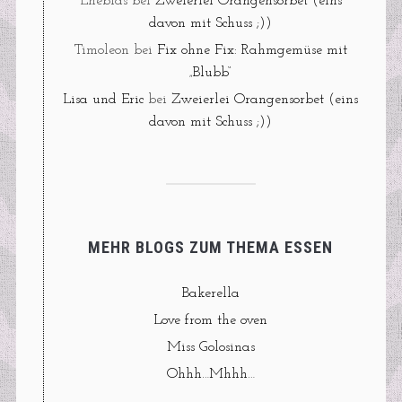
Enebias
bei
Zweierlei Orangensorbet (eins
davon mit Schuss ;))
Timoleon
bei
Fix ohne Fix: Rahmgemüse mit
„Blubb“
Lisa und Eric
bei
Zweierlei Orangensorbet (eins
davon mit Schuss ;))
MEHR BLOGS ZUM THEMA ESSEN
Bakerella
Love from the oven
Miss Golosinas
Ohhh…Mhhh…