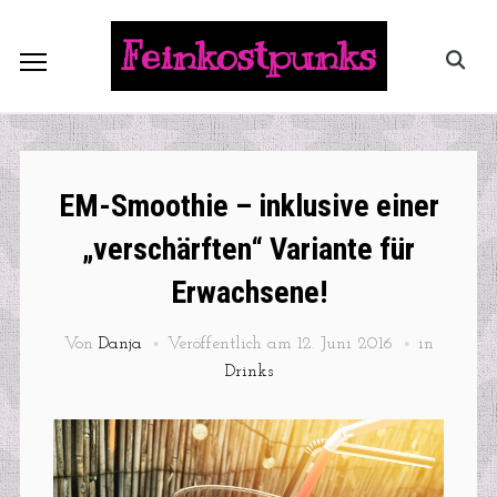
Feinkostpunks
EM-Smoothie – inklusive einer
„verschärften“ Variante für
Erwachsene!
Von
Danja
Veröffentlich am
12. Juni 2016
in
Drinks