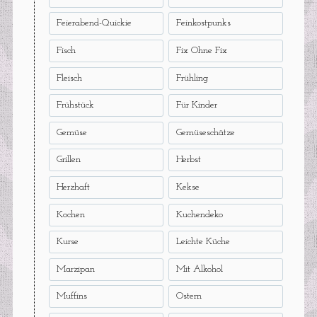
Feierabend-Quickie
Feinkostpunks
Fisch
Fix Ohne Fix
Fleisch
Frühling
Frühstück
Für Kinder
Gemüse
Gemüseschätze
Grillen
Herbst
Herzhaft
Kekse
Kochen
Kuchendeko
Kurse
Leichte Küche
Marzipan
Mit Alkohol
Muffins
Ostern