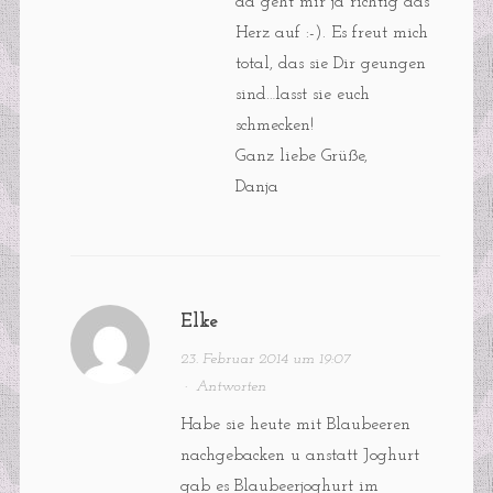
da geht mir ja richtig das
Herz auf :-). Es freut mich
total, das sie Dir geungen
sind…lasst sie euch
schmecken!
Ganz liebe Grüße,
Danja
Elke
23. Februar 2014 um 19:07
·
Antworten
Habe sie heute mit Blaubeeren
nachgebacken u anstatt Joghurt
gab es Blaubeerjoghurt im