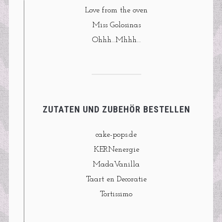
Love from the oven
Miss Golosinas
Ohhh…Mhhh…
ZUTATEN UND ZUBEHÖR BESTELLEN
cake-pops.de
KERNenergie
MadaVanilla
Taart en Decoratie
Tortissimo