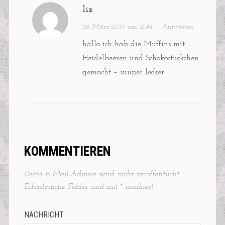
liz
26. März 2015 um 21:44
·
Antworten
hallo ich hab die Muffins mit
Heidelbeeren und Schokostückchen
gemacht – suuper lecker
KOMMENTIEREN
Deine E-Mail-Adresse wird nicht veröffentlicht.
Erforderliche Felder sind mit
*
markiert.
NACHRICHT