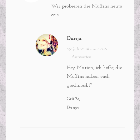
Wir probieren die Muffins heute
aus ……
Danja
29. Juli 2014 um 08:16
·
Antworten
Hey Marion, ich hoffe, die
Muffins haben euch
geschmeckt?
Grüße,
Danja