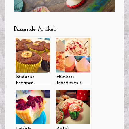
Passende Artikel:
Einfache
Himbeer-
Bananen-
Muffins mit
Walnuss-Muffins
leckerer
Zimtzucker-
Kruste
Leichte
Apfel-