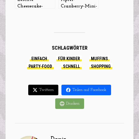
Cheesecake-
Cranberry-Mini-
Muffins mit
Muffins
weißer
Schokolade
SCHLAGWÖRTER
EINFACH
FÜR KINDER
MUFFINS
PARTY-FOOD
SCHNELL
SHOPPING
Twittern
Teilen auf Facebook
Drucken