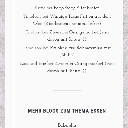
Kitty
bei
Easy-Peasy Putenbraten
Timoleon
bei
Würzige Texas-Fritten aus dem
Ofen (überbacken….hmmm….lecker)
Enebias
bei
Zweierlei Orangensorbet (eins
davon mit Schuss ;))
Timoleon
bei
Fix ohne Fix: Rahmgemüse mit
„Blubb“
Lisa und Eric
bei
Zweierlei Orangensorbet (eins
davon mit Schuss ;))
MEHR BLOGS ZUM THEMA ESSEN
Bakerella