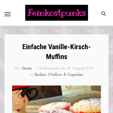
Feinkostpunks
Einfache Vanille-Kirsch-
Muffins
Von
Danja
Veröffentlich am
19. August 2013
in
Backen
,
Muffins & Cupcakes