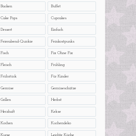
Backen
Buffet
Cake Pops
Cupcakes
Dessert
Einfach
Feierabend-Quickie
Feinkostpunks
Fisch
Fix Ohne Fix
Fleisch
Frühling
Frühstück
Für Kinder
Gemüse
Gemüseschätze
Grillen
Herbst
Herzhaft
Kekse
Kochen
Kuchendeko
Kurse
Leichte Küche