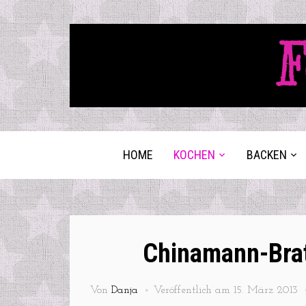
F
HOME
KOCHEN
BACKEN
Chinamann-Bra
Von
Danja
Veröffentlich am
15. März 2013