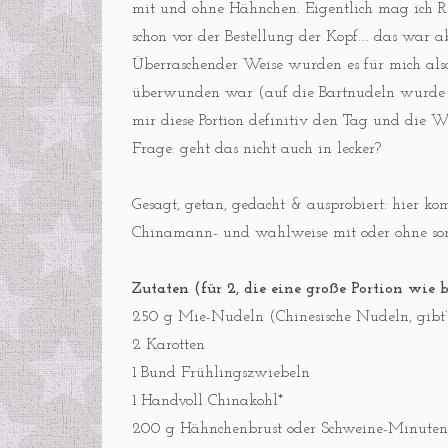
mit und ohne Hähnchen. Eigentlich mag ich Re
schon vor der Bestellung der Kopf…. das war 
Überraschender Weise wurden es für mich als
überwunden war (auf die Bartnudeln wurde eis
mir diese Portion definitiv den Tag und die
Frage: geht das nicht auch in lecker?
Gesagt, getan, gedacht & ausprobiert: hier
Chinamann- und wahlweise mit oder ohne sons
Zutaten (für 2, die eine große Portion wi
250 g Mie-Nudeln (Chinesische Nudeln, gibt’
2 Karotten
1 Bund Frühlingszwiebeln
1 Handvoll Chinakohl*
200 g Hähnchenbrust oder Schweine-Minutens