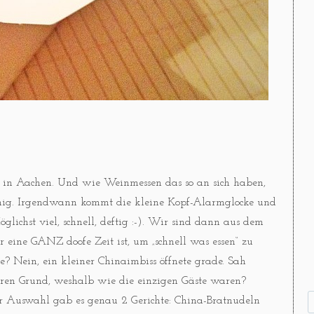
in Aachen. Und wie Weinmessen das so an sich haben,
wenig. Irgendwann kommt die kleine Kopf-Alarmglocke und
lichst viel, schnell, deftig :-). Wir sind dann aus dem
r eine GANZ doofe Zeit ist, um „schnell was essen“ zu
le? Nein, ein kleiner Chinaimbiss öffnete grade. Sah
eren Grund, weshalb wie die einzigen Gäste waren?
ur Auswahl gab es genau 2 Gerichte: China-Bratnudeln