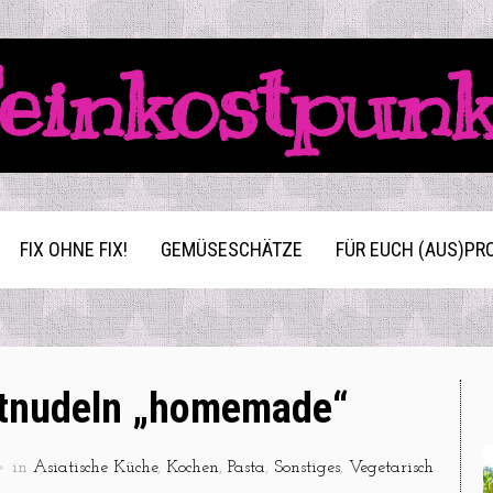
einkostpun
FIX OHNE FIX!
GEMÜSESCHÄTZE
FÜR EUCH (AUS)PR
tnudeln „homemade“
in
Asiatische Küche
,
Kochen
,
Pasta
,
Sonstiges
,
Vegetarisch