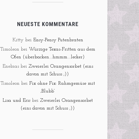
NEUESTE KOMMENTARE
Kitty
bei
Easy-Peasy Putenbraten
Timoleon
bei
Würzige Texas-Fritten aus dem
Ofen (überbacken….hmmm….lecker)
Enebias
bei
Zweierlei Orangensorbet (eins
davon mit Schuss ;))
Timoleon
bei
Fix ohne Fix: Rahmgemüse mit
„Blubb“
Lisa und Eric
bei
Zweierlei Orangensorbet
(eins davon mit Schuss ;))