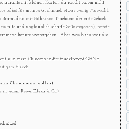
staurants mit kleinen Karten, da raucht einem nicht
aber selbst für meinen Geschmack etwas wenig Auswahl.
o Bratnudeln mit Hähnchen. Nachdem der erste Schock
kalte und unglaublich scharfe Soße gegossen), rettete
 Weinmesse konnte weitergehen. Aber was blieb war die
 kommt nun mein Chinamann-Bratnudelrezept OHNE
tigem Fleisch:
e beim Chinamann wollen):
s in jedem Rewe, Edeka & Co.)
chnitzel