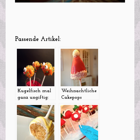
Passende Artikel:
Kugelfisch mal
Weihnachtliche
ganz ungiftig:
Cakepops
Cakepops mit
„blubb“