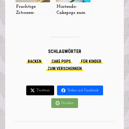
Fruchtige
Nintendo-
Zitronen-
Cakepops zum
Cakepops
Sysadminday
2013
SCHLAGWÖRTER
BACKEN
CAKE POPS
FÜR KINDER
ZUM VERSCHENKEN
Twittern
Teilen auf Facebook
Drucken