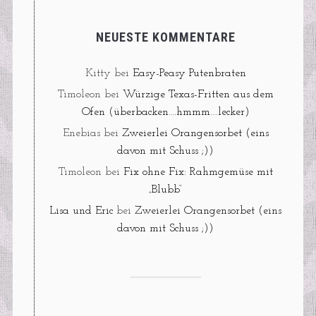
NEUESTE KOMMENTARE
Kitty
bei
Easy-Peasy Putenbraten
Timoleon
bei
Würzige Texas-Fritten aus dem
Ofen (überbacken….hmmm….lecker)
Enebias
bei
Zweierlei Orangensorbet (eins
davon mit Schuss ;))
Timoleon
bei
Fix ohne Fix: Rahmgemüse mit
„Blubb“
Lisa und Eric
bei
Zweierlei Orangensorbet (eins
davon mit Schuss ;))