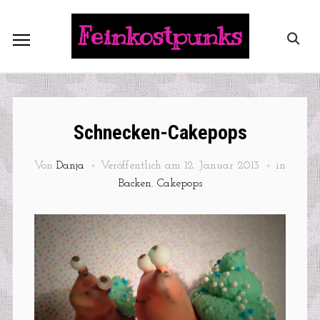
Feinkostpunks
Schnecken-Cakepops
Von
Danja
Veröffentlich am
12. Januar 2013
in
Backen
,
Cakepops