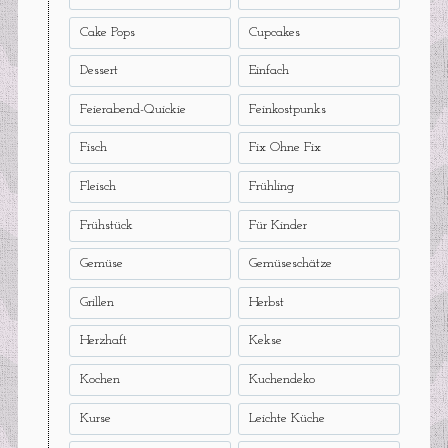
Cake Pops
Cupcakes
Dessert
Einfach
Feierabend-Quickie
Feinkostpunks
Fisch
Fix Ohne Fix
Fleisch
Frühling
Frühstück
Für Kinder
Gemüse
Gemüseschätze
Grillen
Herbst
Herzhaft
Kekse
Kochen
Kuchendeko
Kurse
Leichte Küche