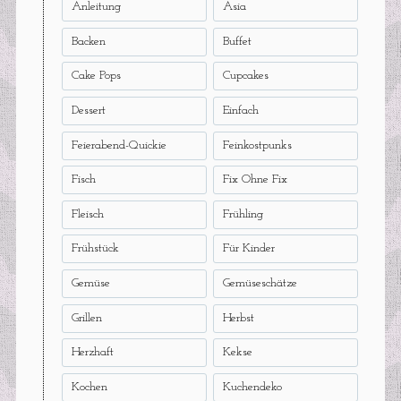
Anleitung
Asia
Backen
Buffet
Cake Pops
Cupcakes
Dessert
Einfach
Feierabend-Quickie
Feinkostpunks
Fisch
Fix Ohne Fix
Fleisch
Frühling
Frühstück
Für Kinder
Gemüse
Gemüseschätze
Grillen
Herbst
Herzhaft
Kekse
Kochen
Kuchendeko