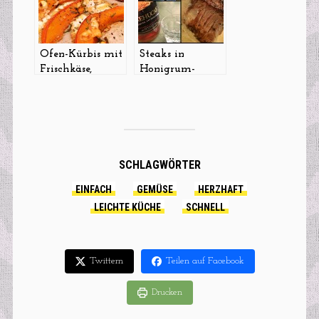
Ofentomaten…
sooooo lecker!
Ofen-Kürbis mit
Steaks in
Frischkäse,
Honigrum-
Honig und
Orangen-Soße
Rosmarin
SCHLAGWÖRTER
EINFACH
GEMÜSE
HERZHAFT
LEICHTE KÜCHE
SCHNELL
Twittern
Teilen auf Facebook
Drucken