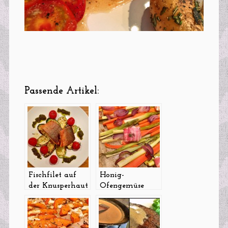
Passende Artikel:
Fischfilet auf
Honig-
der Knusperhaut
Ofengemüse
gebraten mit
vom Blech (mit
Grillzucchini
oder ohne Bacon-
und
Ziegenkäse)