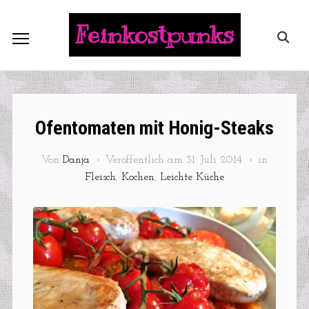
Feinkostpunks
Ofentomaten mit Honig-Steaks
Von
Danja
Veröffentlich am
31. Juli 2014
in
Fleisch
,
Kochen
,
Leichte Küche