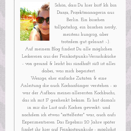
Schön, dass Du hier bist! Ich bin
Danja, Projektmanagerin aus
Berlin. Ein bisschen
tollpatschig, ein bisschen nerdy,
meistens hungrig, aber
trotzdem gut gelaunt :-).
Auf meinem Blog findest Du alle möglichen
Leckereien aus der Feinkostpunks-Versuchsküche
- von gesund & leicht bis sündhaft süß ist alles
dabei, was mich begeistert.
Wenige, eher einfache Zutaten & eine
Anleitung die auch Kochanfänger verstehen - so
war der Aufbau meines allerersten Kochbuchs,
das ich mit 17 geschenkt bekam. Es hat damals
in mir die Lust aufs Kochen geweckt- und
nachdem ich etwas "sattelfester" war, auch aufs
Experimentieren. Das Ergebnis 20 Jahre später
findet ihr hier auf Feinkostpunks.de - möglichst