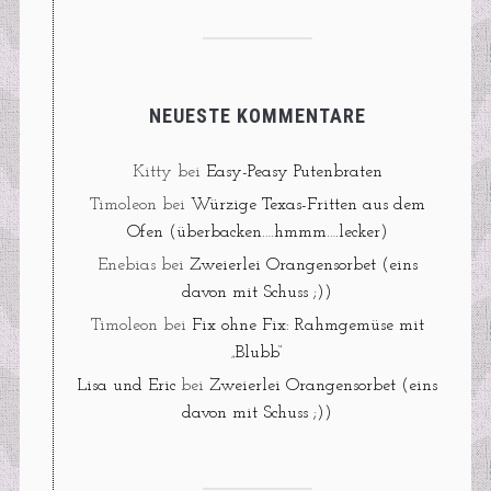
NEUESTE KOMMENTARE
Kitty
bei
Easy-Peasy Putenbraten
Timoleon
bei
Würzige Texas-Fritten aus dem
Ofen (überbacken….hmmm….lecker)
Enebias
bei
Zweierlei Orangensorbet (eins
davon mit Schuss ;))
Timoleon
bei
Fix ohne Fix: Rahmgemüse mit
„Blubb“
Lisa und Eric
bei
Zweierlei Orangensorbet (eins
davon mit Schuss ;))