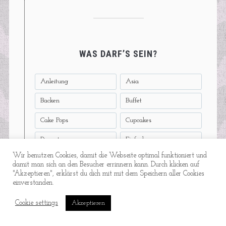
WAS DARF’S SEIN?
Anleitung
Asia
Backen
Buffet
Cake Pops
Cupcakes
Dessert
Einfach
Wir benutzen Cookies, damit die Webseite optimal funktioniert und
Feierabend-Quickie
Feinkostpunks
damit man sich an den Besucher errinnern kann. Durch klicken auf
"Akzeptieren", erklärst du dich mit mit dem Speichern aller Cookies
Fisch
Fix Ohne Fix
einverstanden.
Fleisch
Frühling
Cookie settings
Akzeptieren
Frühstück
Für Kinder