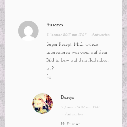
Susann
3. Januar 2017 um 13:27
·
Antworten
Super Rezept! Mich würde
interessieren was oben auf dem
Bild in bzw auf dem fladenbrot
ist!?
Lg
Danja
3. Januar 2017 um 13:48
·
Antworten
Hi Susann,