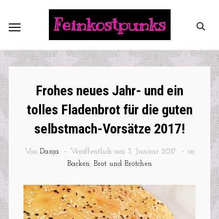
Feinkostpunks
Frohes neues Jahr- und ein
tolles Fladenbrot für die guten
selbstmach-Vorsätze 2017!
Von
Danja
Veröffentlich am
3. Januar 2017
in
Backen
,
Brot und Brötchen