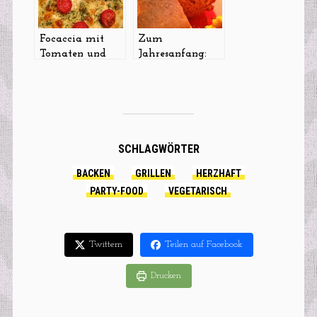
Focaccia mit
Zum
Tomaten und
Jahresanfang:
Kräutern
Herzhaftes
Kürbisbrot
SCHLAGWÖRTER
BACKEN
GRILLEN
HERZHAFT
PARTY-FOOD
VEGETARISCH
Twittern
Teilen auf Facebook
Drucken