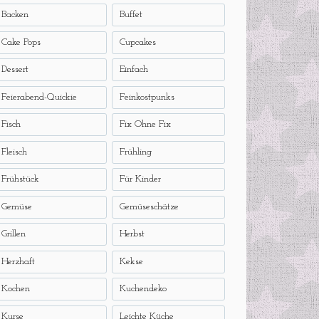
Backen
Buffet
Cake Pops
Cupcakes
Dessert
Einfach
Feierabend-Quickie
Feinkostpunks
Fisch
Fix Ohne Fix
Fleisch
Frühling
Frühstück
Für Kinder
Gemüse
Gemüseschätze
Grillen
Herbst
Herzhaft
Kekse
Kochen
Kuchendeko
Kurse
Leichte Küche