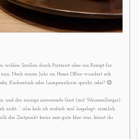
im wilden Scrollen durch Pinterest über ein Rezept für
 nun, Nach einem Jahr im Home Office wundert sich
fa, Küchentisch oder Lampenschirm spricht, oder? 😉
ke, und der einzige anwesende Gast (mit Weizenallergie)
h nicht…“…also hab ich einfach mal losgelegt- ziemlich
b der Zeitpunkt keine sooo gute Idee war, könnt ihr