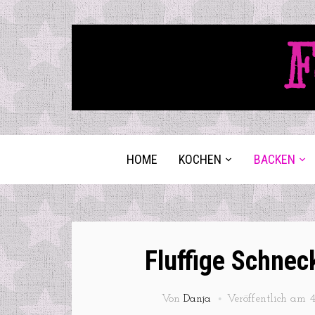
F
HOME
KOCHEN
BACKEN
Fluffige Schnec
Von
Danja
Veröffentlich am
4