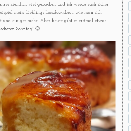
hres ziemlich viel gebacken und ich werde euch sicher
Beispiel mein Lieblings-Lockdownbrot, wie man sich
und einiges mehr. Aber heute gibt es erstmal etwas
leckeren Sonntag“ 😉