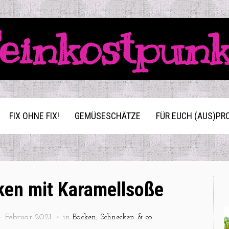
einkostpun
FIX OHNE FIX!
GEMÜSESCHÄTZE
FÜR EUCH (AUS)PR
ken mit Karamellsoße
. Februar 2021
in
Backen
,
Schnecken & co