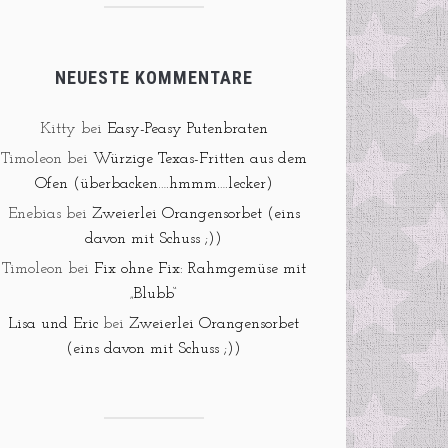
NEUESTE KOMMENTARE
Kitty
bei
Easy-Peasy Putenbraten
Timoleon
bei
Würzige Texas-Fritten aus dem
Ofen (überbacken….hmmm….lecker)
Enebias
bei
Zweierlei Orangensorbet (eins
davon mit Schuss ;))
Timoleon
bei
Fix ohne Fix: Rahmgemüse mit
„Blubb“
Lisa und Eric
bei
Zweierlei Orangensorbet
(eins davon mit Schuss ;))