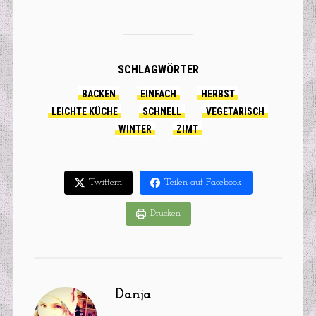
SCHLAGWÖRTER
BACKEN
EINFACH
HERBST
LEICHTE KÜCHE
SCHNELL
VEGETARISCH
WINTER
ZIMT
Twittern
Teilen auf Facebook
Drucken
Danja