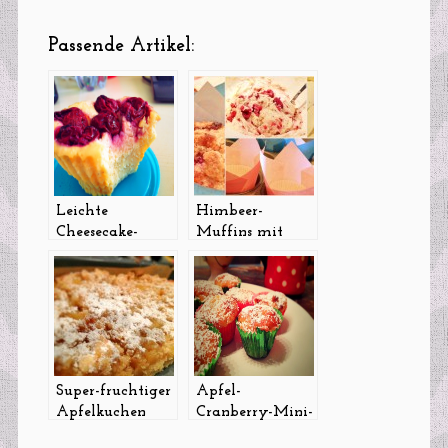
Passende Artikel:
Leichte
Himbeer-
Cheesecake-
Muffins mit
Muffins mit
leckerer
weißer
Zimtzucker-
Schokolade
Kruste
Super-fruchtiger
Apfel-
Apfelkuchen
Cranberry-Mini-
mit Streuseln
Muffins