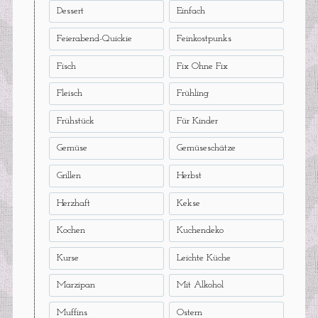
Dessert
Einfach
Feierabend-Quickie
Feinkostpunks
Fisch
Fix Ohne Fix
Fleisch
Frühling
Frühstück
Für Kinder
Gemüse
Gemüseschätze
Grillen
Herbst
Herzhaft
Kekse
Kochen
Kuchendeko
Kurse
Leichte Küche
Marzipan
Mit Alkohol
Muffins
Ostern