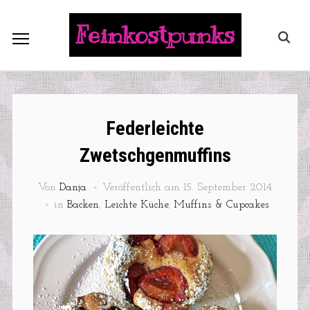
Feinkostpunks
Federleichte
Zwetschgenmuffins
Von
Danja
Veröffentlich am
15. September 2014
in
Backen
,
Leichte Küche
,
Muffins & Cupcakes