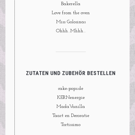
Bakerella
Love from the oven
Miss Golosinas
Ohhh…Mhhh…
ZUTATEN UND ZUBEHÖR BESTELLEN
cake-pops.de
KERNenergie
MadaVanilla
Taart en Decoratie
Tortissimo