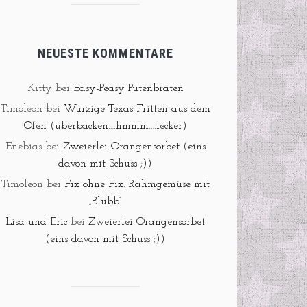
NEUESTE KOMMENTARE
Kitty
bei
Easy-Peasy Putenbraten
Timoleon
bei
Würzige Texas-Fritten aus dem
Ofen (überbacken….hmmm….lecker)
Enebias
bei
Zweierlei Orangensorbet (eins
davon mit Schuss ;))
Timoleon
bei
Fix ohne Fix: Rahmgemüse mit
„Blubb“
Lisa und Eric
bei
Zweierlei Orangensorbet
(eins davon mit Schuss ;))