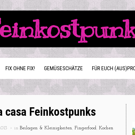
einkostpun
FIX OHNE FIX!
GEMÜSESCHÄTZE
FÜR EUCH (AUS)PR
a casa Feinkostpunks
2013
in
Beilagen & Kleinigkeiten
,
Fingerfood
,
Kochen