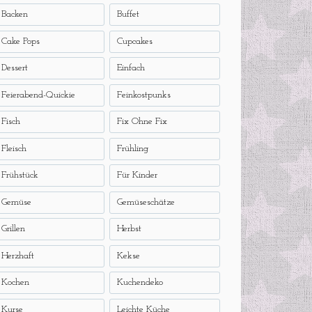
Backen
Buffet
Cake Pops
Cupcakes
Dessert
Einfach
Feierabend-Quickie
Feinkostpunks
Fisch
Fix Ohne Fix
Fleisch
Frühling
Frühstück
Für Kinder
Gemüse
Gemüseschätze
Grillen
Herbst
Herzhaft
Kekse
Kochen
Kuchendeko
Kurse
Leichte Küche