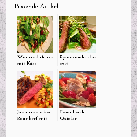
Passende Artikel:
Wintersalätchen
Sprossensalätchen
mit Käse,
mit
Weintrauben &
Zuckerschoten
Knusperbrot
(mit oder ohne
Steakstreifen),
Schnappatmung
unterm
Weihnachtsbaum
und und was
Jamaikanisches
Feierabend-
sonst noch so los
Roastbeef mit
Quickie:
war dieses Jahr
Mais-Papaya-
Sommersalätchen
Salat und Rum-
mit Beeren und