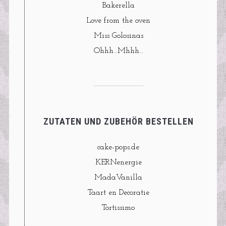
Bakerella
Love from the oven
Miss Golosinas
Ohhh…Mhhh…
ZUTATEN UND ZUBEHÖR BESTELLEN
cake-pops.de
KERNenergie
MadaVanilla
Taart en Decoratie
Tortissimo