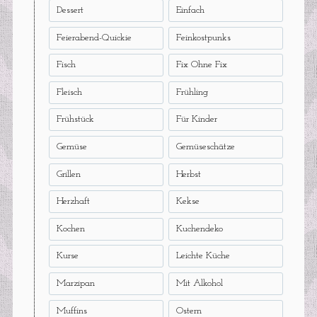
Dessert
Einfach
Feierabend-Quickie
Feinkostpunks
Fisch
Fix Ohne Fix
Fleisch
Frühling
Frühstück
Für Kinder
Gemüse
Gemüseschätze
Grillen
Herbst
Herzhaft
Kekse
Kochen
Kuchendeko
Kurse
Leichte Küche
Marzipan
Mit Alkohol
Muffins
Ostern