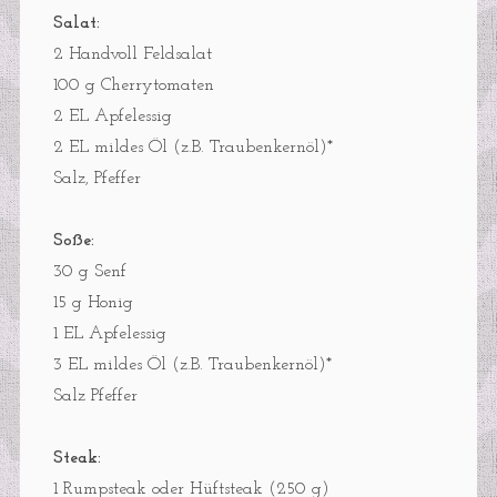
Salat:
2 Handvoll Feldsalat
100 g Cherrytomaten
2 EL Apfelessig
2 EL mildes Öl (z.B. Traubenkernöl)*
Salz, Pfeffer
Soße:
30 g Senf
15 g Honig
1 EL Apfelessig
3 EL mildes Öl (z.B. Traubenkernöl)*
Salz Pfeffer
Steak:
1 Rumpsteak oder Hüftsteak (250 g)