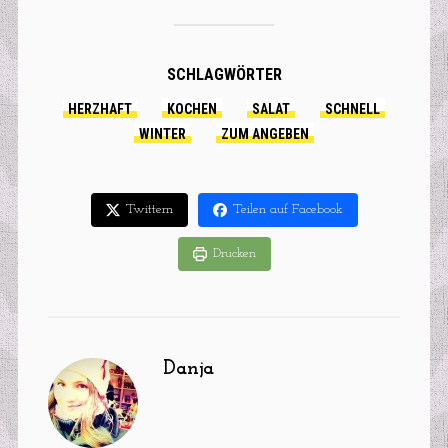
Soße
karamellisiertem
Käse
SCHLAGWÖRTER
HERZHAFT
KOCHEN
SALAT
SCHNELL
WINTER
ZUM ANGEBEN
Twittern
Teilen auf Facebook
Drucken
Danja