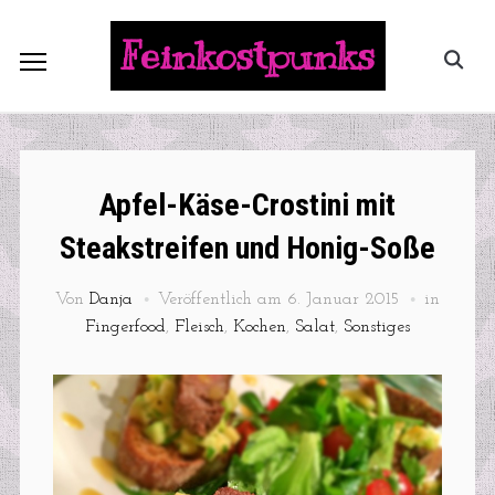
Feinkostpunks
Apfel-Käse-Crostini mit
Steakstreifen und Honig-Soße
Von
Danja
Veröffentlich am
6. Januar 2015
in
Fingerfood
,
Fleisch
,
Kochen
,
Salat
,
Sonstiges