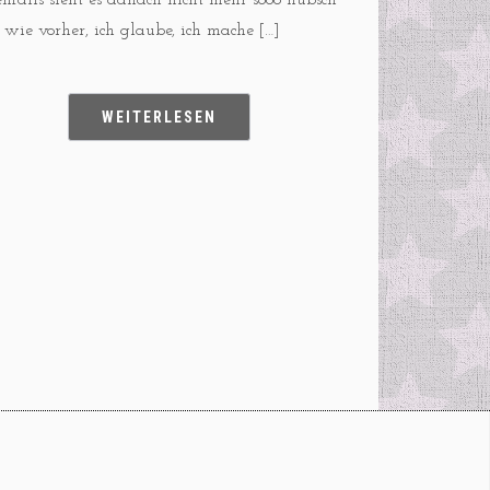
enfalls sieht es danach nicht mehr sooo hübsch
 wie vorher, ich glaube, ich mache […]
WEITERLESEN