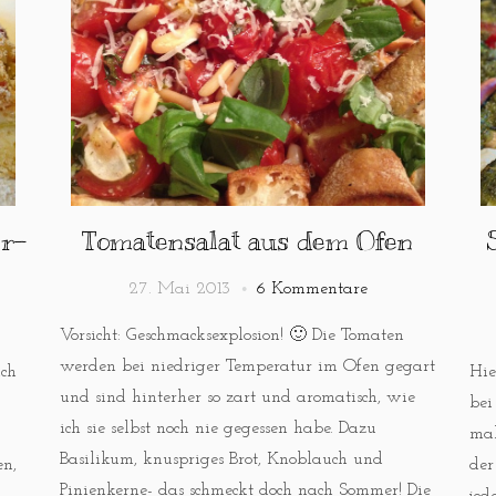
er-
Tomatensalat aus dem Ofen
27. Mai 2013
6 Kommentare
Vorsicht: Geschmacksexplosion! 🙂 Die Tomaten
werden bei niedriger Temperatur im Ofen gegart
ich
Hie
und sind hinterher so zart und aromatisch, wie
bei
ich sie selbst noch nie gegessen habe. Dazu
mal
Basilikum, knuspriges Brot, Knoblauch und
n,
der
Pinienkerne- das schmeckt doch nach Sommer! Die