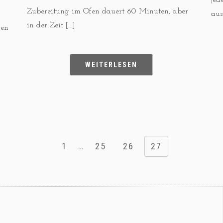
jed
Zubereitung im Ofen dauert 60 Minuten, aber
aus
in der Zeit […]
uen
WEITERLESEN
1
…
25
26
27