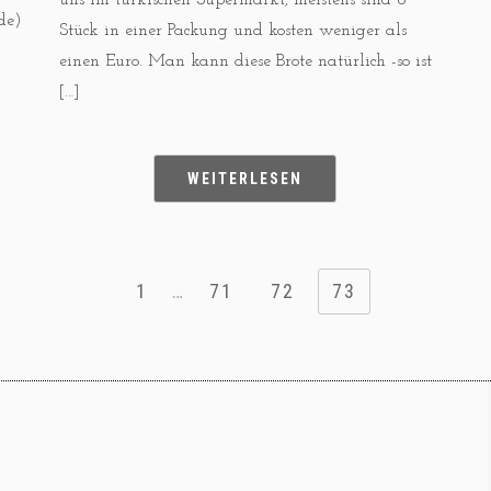
uns im türkischen Supermarkt, meistens sind 6
de)
Stück in einer Packung und kosten weniger als
einen Euro. Man kann diese Brote natürlich -so ist
[…]
WEITERLESEN
1
…
71
72
73